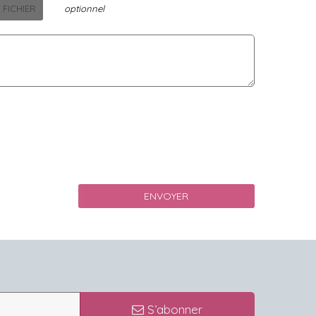
 FICHIER
optionnel
S’abonner