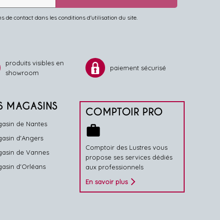
de contact dans les conditions d'utilisation du site.
produits visibles en
paiement sécurisé
showroom
S MAGASINS
COMPTOIR PRO
asin de Nantes
work
asin d'Angers
Comptoir des Lustres vous
asin de Vannes
propose ses services dédiés
asin d'Orléans
aux professionnels
En savoir plus