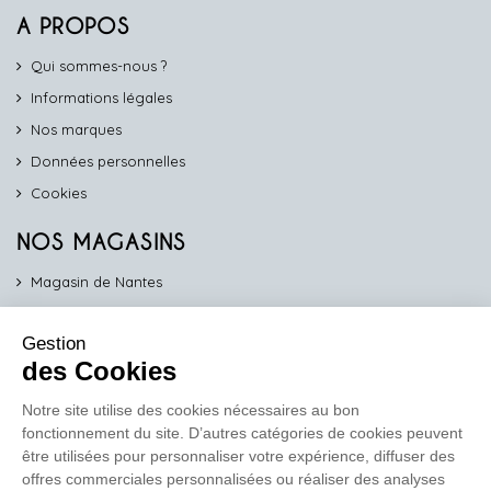
A PROPOS
Qui sommes-nous ?
Informations légales
Nos marques
Données personnelles
Cookies
NOS MAGASINS
Magasin de Nantes
Magasin d'Angers
Gestion
Magasin de Vannes
des Cookies
Magasin d'Orléans
Notre site utilise des cookies nécessaires au bon
fonctionnement du site. D’autres catégories de cookies peuvent
COMPTOIR PRO
être utilisées pour personnaliser votre expérience, diffuser des
work
offres commerciales personnalisées ou réaliser des analyses