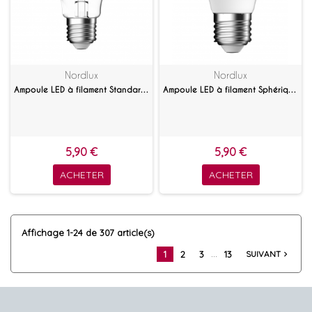
Nordlux
Nordlux
Ampoule LED à filament Standard 8.2 W Blanc chaud
Ampoule LED à filament Sphérique 6.3 W Satinée E27
5,90 €
5,90 €
ACHETER
ACHETER
Affichage 1-24 de 307 article(s)
…
1
2
3
13
SUIVANT
navigate_next