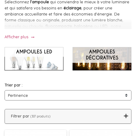
Sélectionnez
l’ampoule
qui conviendra le mieux à votre luminaire
et qui satisfera vos besoins en
éclairage
, pour créer une
ambiance accueillante et faire des économies d'énergie. De
forme classique ou originale, produisant une lumière blanche,
naturelle ou chaude,
fluocompacte
,
halogène
ou
LED
, notre
offre d’
ampoules
est très variée.
Afficher plus
trending_flat
AMPOULES LED
AMPOULES
DÉCORATIVES
Trier par :
Pertinence
Filtrer par
(307 produits)