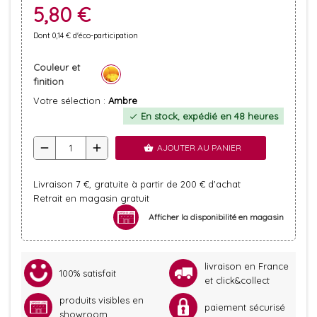
5,80 €
Dont 0,14 € d'éco-participation
Couleur et
finition
Votre sélection :
Ambre
En stock, expédié en 48 heures
check
remove
add
AJOUTER AU PANIER
shopping_basket
Livraison 7 €, gratuite à partir de 200 € d'achat
Retrait en magasin gratuit
Afficher la disponibilité en magasin
livraison en France
100% satisfait
et click&collect
produits visibles en
paiement sécurisé
showroom