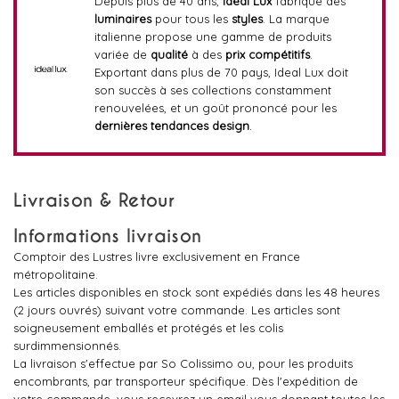
Depuis plus de 40 ans,
Ideal Lux
fabrique des
luminaires
pour tous les
styles
. La marque
italienne propose une gamme de produits
variée de
qualité
à des
prix compétitifs
.
Exportant dans plus de 70 pays, Ideal Lux doit
son succès à ses collections constamment
renouvelées, et un goût prononcé pour les
dernières tendances design
.
Livraison & Retour
Informations livraison
Comptoir des Lustres livre exclusivement en France
métropolitaine.
Les articles disponibles en stock sont expédiés dans les 48 heures
(2 jours ouvrés) suivant votre commande. Les articles sont
soigneusement emballés et protégés et les colis
surdimmensionnés.
La livraison s'effectue par So Colissimo ou, pour les produits
encombrants, par transporteur spécifique. Dès l'expédition de
votre commande, vous recevrez un email vous donnant toutes les