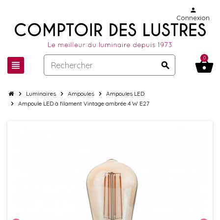
person
Connexion
0
shopping_basket
view_headline
search
chevron_right
Luminaires
chevron_right
Ampoules
chevron_right
Ampoules LED
chevron_right
Ampoule LED à filament Vintage ambrée 4 W E27