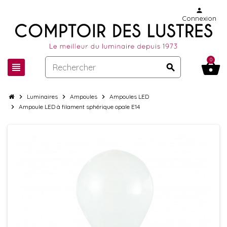
person
Connexion
0
shopping_basket
view_headline
search
chevron_right
Luminaires
chevron_right
Ampoules
chevron_right
Ampoules LED
chevron_right
Ampoule LED à filament sphérique opale E14