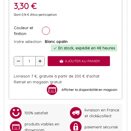
3,30 €
Dont 0,14 € d'éco-participation
Couleur et
finition
Votre sélection :
Blanc opalin
En stock, expédié en 48 heures
check
remove
add
AJOUTER AU PANIER
shopping_basket
Livraison 7 €, gratuite à partir de 200 € d'achat
Retrait en magasin gratuit
Afficher la disponibilité en magasin
livraison en France
100% satisfait
et click&collect
produits visibles en
paiement sécurisé
showroom