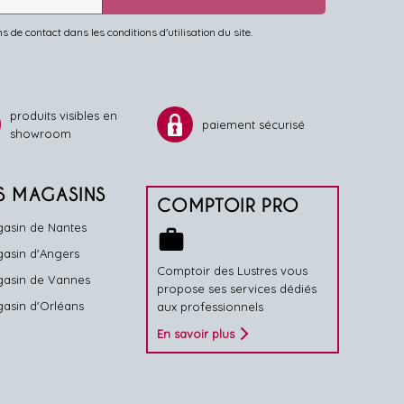
de contact dans les conditions d'utilisation du site.
produits visibles en
paiement sécurisé
showroom
S MAGASINS
COMPTOIR PRO
asin de Nantes
work
asin d'Angers
Comptoir des Lustres vous
asin de Vannes
propose ses services dédiés
asin d'Orléans
aux professionnels
En savoir plus