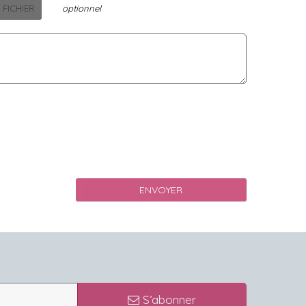
 FICHIER
optionnel
S’abonner