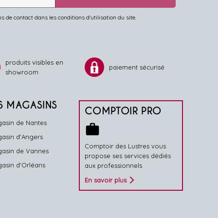
de contact dans les conditions d'utilisation du site.
produits visibles en
paiement sécurisé
showroom
S MAGASINS
COMPTOIR PRO
asin de Nantes
work
asin d'Angers
Comptoir des Lustres vous
asin de Vannes
propose ses services dédiés
asin d'Orléans
aux professionnels
En savoir plus