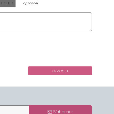
 FICHIER
optionnel
S’abonner