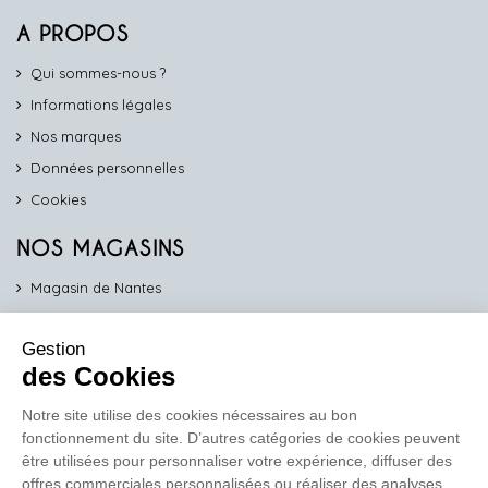
A PROPOS
Qui sommes-nous ?
Informations légales
Nos marques
Données personnelles
Cookies
NOS MAGASINS
Magasin de Nantes
Magasin d'Angers
Gestion
Magasin de Vannes
des Cookies
Magasin d'Orléans
Notre site utilise des cookies nécessaires au bon
fonctionnement du site. D’autres catégories de cookies peuvent
COMPTOIR PRO
être utilisées pour personnaliser votre expérience, diffuser des
work
offres commerciales personnalisées ou réaliser des analyses