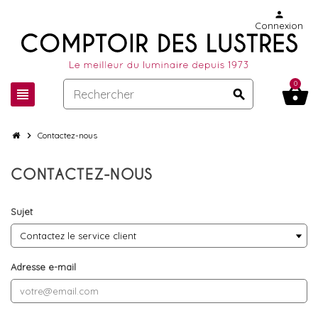
person
Connexion
0
shopping_basket
view_headline
search
chevron_right
Contactez-nous
CONTACTEZ-NOUS
Sujet
Adresse e-mail