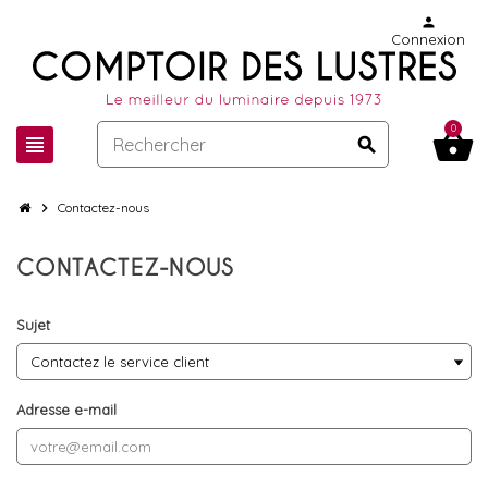
person
Connexion
0
shopping_basket
view_headline
search
chevron_right
Contactez-nous
CONTACTEZ-NOUS
Sujet
Adresse e-mail