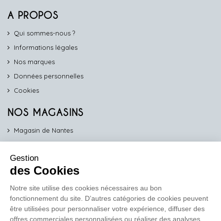
A PROPOS
Qui sommes-nous ?
Informations légales
Nos marques
Données personnelles
Cookies
NOS MAGASINS
Magasin de Nantes
Magasin d'Angers
Gestion
Magasin de Vannes
des Cookies
Magasin d'Orléans
Notre site utilise des cookies nécessaires au bon
fonctionnement du site. D’autres catégories de cookies peuvent
COMPTOIR PRO
être utilisées pour personnaliser votre expérience, diffuser des
work
offres commerciales personnalisées ou réaliser des analyses