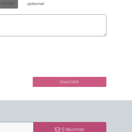
 FICHIER
optionnel
S’abonner