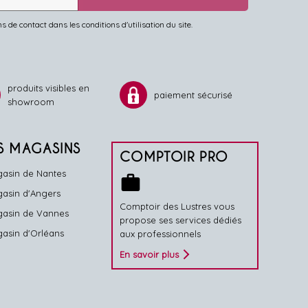
de contact dans les conditions d'utilisation du site.
produits visibles en
paiement sécurisé
showroom
S MAGASINS
COMPTOIR PRO
asin de Nantes
work
asin d'Angers
Comptoir des Lustres vous
asin de Vannes
propose ses services dédiés
asin d'Orléans
aux professionnels
En savoir plus