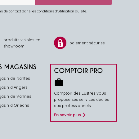
de contact dans les conditions d'utilisation du site.
produits visibles en
paiement sécurisé
showroom
S MAGASINS
COMPTOIR PRO
asin de Nantes
work
asin d'Angers
Comptoir des Lustres vous
asin de Vannes
propose ses services dédiés
asin d'Orléans
aux professionnels
En savoir plus