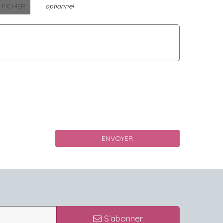
 FICHIER
optionnel
S’abonner