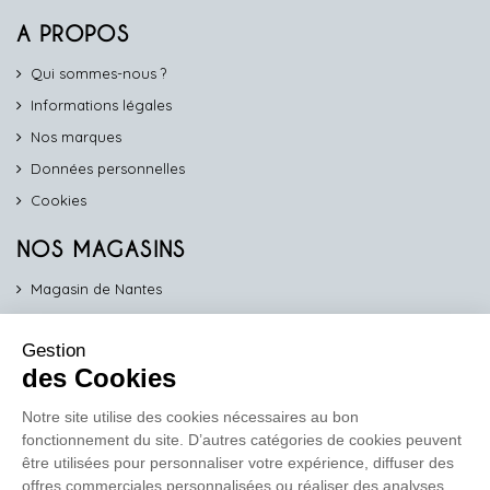
A PROPOS
Qui sommes-nous ?
Informations légales
Nos marques
Données personnelles
Cookies
NOS MAGASINS
Magasin de Nantes
Magasin d'Angers
Gestion
Magasin de Vannes
des Cookies
Magasin d'Orléans
Notre site utilise des cookies nécessaires au bon
fonctionnement du site. D’autres catégories de cookies peuvent
COMPTOIR PRO
être utilisées pour personnaliser votre expérience, diffuser des
work
offres commerciales personnalisées ou réaliser des analyses