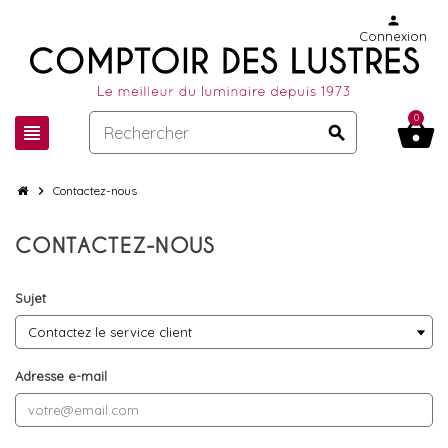
person
Connexion
0
shopping_basket
view_headline
search
chevron_right
Contactez-nous
CONTACTEZ-NOUS
Sujet
Adresse e-mail