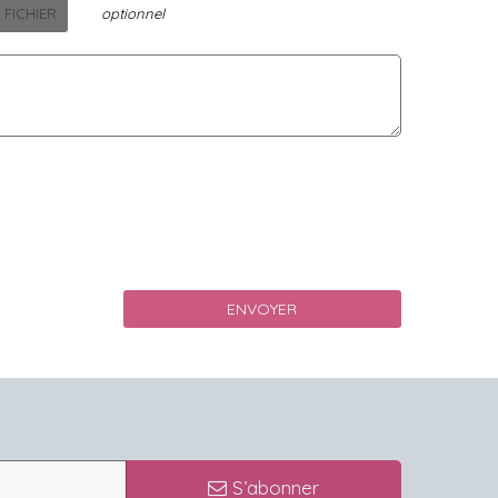
 FICHIER
optionnel
S’abonner