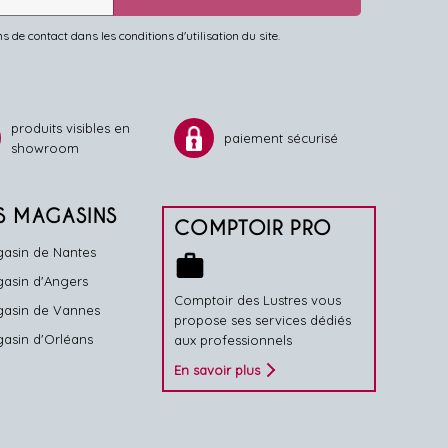
de contact dans les conditions d'utilisation du site.
produits visibles en
paiement sécurisé
showroom
S MAGASINS
COMPTOIR PRO
asin de Nantes
work
asin d'Angers
Comptoir des Lustres vous
asin de Vannes
propose ses services dédiés
asin d'Orléans
aux professionnels
En savoir plus