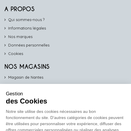
A PROPOS
Qui sommes-nous ?
Informations légales
Nos marques
Données personnelles
Cookies
NOS MAGASINS
Magasin de Nantes
Magasin d'Angers
Gestion
Magasin de Vannes
des Cookies
Magasin d'Orléans
Notre site utilise des cookies nécessaires au bon
fonctionnement du site. D’autres catégories de cookies peuvent
COMPTOIR PRO
être utilisées pour personnaliser votre expérience, diffuser des
work
offres commerciales personnalisées ou réaliser des analyses