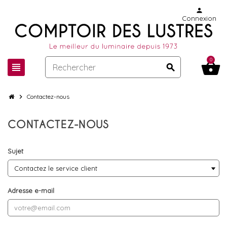
person
Connexion
0
shopping_basket
view_headline
search
chevron_right
Contactez-nous
CONTACTEZ-NOUS
Sujet
Adresse e-mail