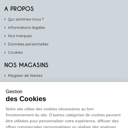
A PROPOS
Qui sommes-nous ?
Informations légales
Nos marques
Données personnelles
Cookies
NOS MAGASINS
Magasin de Nantes
Magasin d'Angers
Gestion
Magasin de Vannes
des Cookies
Magasin d'Orléans
Notre site utilise des cookies nécessaires au bon
fonctionnement du site. D’autres catégories de cookies peuvent
COMPTOIR PRO
être utilisées pour personnaliser votre expérience, diffuser des
work
offres commerciales personnalisées ou réaliser des analyses