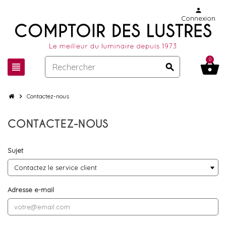
person
Connexion
0
shopping_basket
view_headline
search
chevron_right
Contactez-nous
CONTACTEZ-NOUS
Sujet
Adresse e-mail