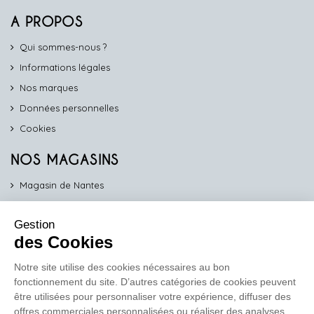
A PROPOS
Qui sommes-nous ?
Informations légales
Nos marques
Données personnelles
Cookies
NOS MAGASINS
Magasin de Nantes
Magasin d'Angers
Gestion
Magasin de Vannes
des Cookies
Magasin d'Orléans
Notre site utilise des cookies nécessaires au bon
fonctionnement du site. D’autres catégories de cookies peuvent
COMPTOIR PRO
être utilisées pour personnaliser votre expérience, diffuser des
work
offres commerciales personnalisées ou réaliser des analyses