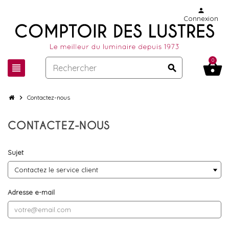
person
Connexion
0
shopping_basket
view_headline
search
chevron_right
Contactez-nous
CONTACTEZ-NOUS
Sujet
Adresse e-mail