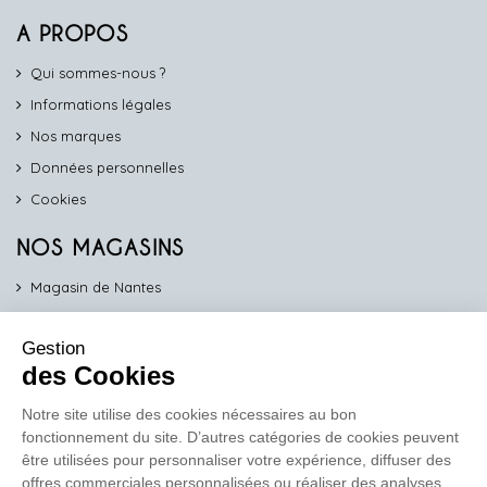
A PROPOS
Qui sommes-nous ?
Informations légales
Nos marques
Données personnelles
Cookies
NOS MAGASINS
Magasin de Nantes
Magasin d'Angers
Gestion
Magasin de Vannes
des Cookies
Magasin d'Orléans
Notre site utilise des cookies nécessaires au bon
fonctionnement du site. D’autres catégories de cookies peuvent
COMPTOIR PRO
être utilisées pour personnaliser votre expérience, diffuser des
work
offres commerciales personnalisées ou réaliser des analyses