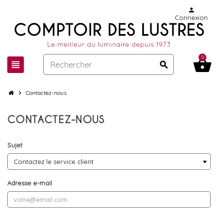
person
Connexion
0
shopping_basket
view_headline
search
chevron_right
Contactez-nous
CONTACTEZ-NOUS
Sujet
Adresse e-mail