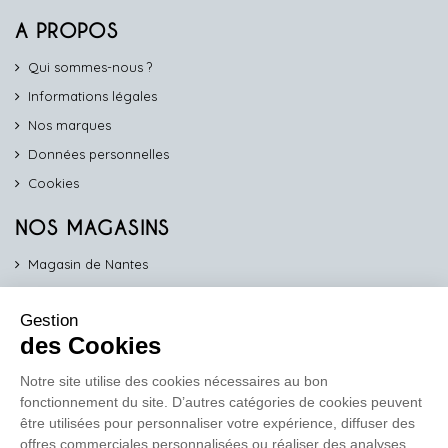
A PROPOS
Qui sommes-nous ?
Informations légales
Nos marques
Données personnelles
Cookies
NOS MAGASINS
Magasin de Nantes
Magasin d'Angers
Gestion
Magasin de Vannes
des Cookies
Magasin d'Orléans
Notre site utilise des cookies nécessaires au bon
fonctionnement du site. D’autres catégories de cookies peuvent
COMPTOIR PRO
être utilisées pour personnaliser votre expérience, diffuser des
work
offres commerciales personnalisées ou réaliser des analyses