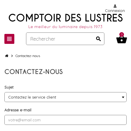
person
Connexion
0
shopping_basket
view_headline
search
chevron_right
Contactez-nous
CONTACTEZ-NOUS
Sujet
Adresse e-mail