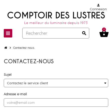
person
Connexion
0
shopping_basket
view_headline
search
chevron_right
Contactez-nous
CONTACTEZ-NOUS
Sujet
Adresse e-mail