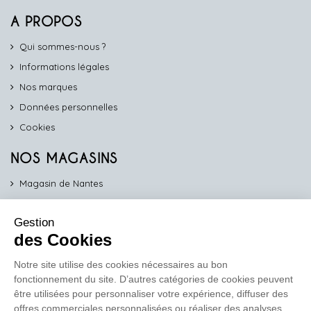
A PROPOS
Qui sommes-nous ?
Informations légales
Nos marques
Données personnelles
Cookies
NOS MAGASINS
Magasin de Nantes
Magasin d'Angers
Gestion
Magasin de Vannes
des Cookies
Magasin d'Orléans
Notre site utilise des cookies nécessaires au bon
fonctionnement du site. D’autres catégories de cookies peuvent
COMPTOIR PRO
être utilisées pour personnaliser votre expérience, diffuser des
work
offres commerciales personnalisées ou réaliser des analyses