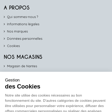
A PROPOS
Qui sommes-nous ?
Informations légales
Nos marques
Données personnelles
Cookies
NOS MAGASINS
Magasin de Nantes
Magasin d'Angers
Gestion
Magasin de Vannes
des Cookies
Magasin d'Orléans
Notre site utilise des cookies nécessaires au bon
fonctionnement du site. D’autres catégories de cookies peuvent
COMPTOIR PRO
être utilisées pour personnaliser votre expérience, diffuser des
work
offres commerciales personnalisées ou réaliser des analyses