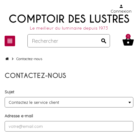
person
Connexion
0
shopping_basket
view_headline
search
chevron_right
Contactez-nous
CONTACTEZ-NOUS
Sujet
Adresse e-mail