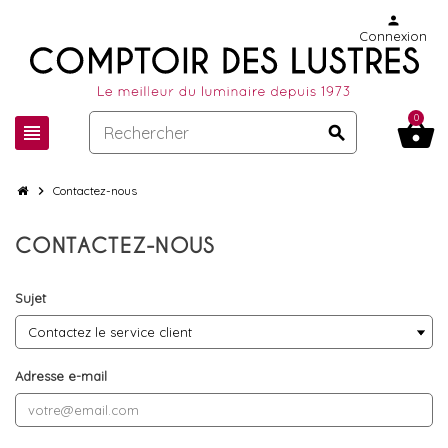
person
Connexion
0
shopping_basket
view_headline
search
chevron_right
Contactez-nous
CONTACTEZ-NOUS
Sujet
Adresse e-mail