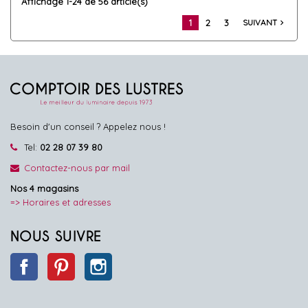
Affichage 1-24 de 56 article(s)
1
2
3
SUIVANT
navigate_next
Besoin d'un conseil ? Appelez nous !
Tel:
02 28 07 39 80
Contactez-nous par mail
Nos 4 magasins
=> Horaires et adresses
NOUS SUIVRE
Facebook
Pinterest
Instagram