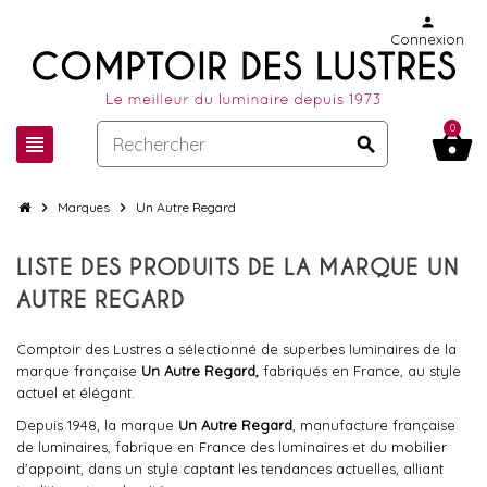
person
Connexion
0
shopping_basket
view_headline
search
chevron_right
Marques
chevron_right
Un Autre Regard
LISTE DES PRODUITS DE LA MARQUE UN
AUTRE REGARD
Comptoir des Lustres a sélectionné de superbes luminaires de la
marque française
Un Autre Regard,
fabriqués en France, au style
actuel et élégant.
Depuis 1948, la marque
Un Autre Regard
, manufacture française
de luminaires, fabrique en France des luminaires et du mobilier
d'appoint, dans un style captant les tendances actuelles, alliant