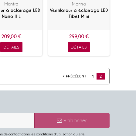
Mantra
Mantra
eur à éclairage LED
Ventilateur à éclairage LED
Nemo II L
Tibet Mini
209,00 €
299,00 €
DÉTAILS
DÉTAILS
PRÉCÉDENT
1
2
navigate_before
S’abonner
de contact dans les conditions d'utilisation du site.