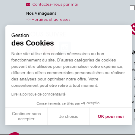
Contactez-nous par mail
Nos 4 magasins
=> Horaires et adresses
NOUS SUIVRE
Gestion
des Cookies
Facebook
Pinterest
Instagram
N
Notre site utilise des cookies nécessaires au bon
fonctionnement du site. D’autres catégories de cookies
peuvent être utilisées pour personnaliser votre expérience,
l'
diffuser des offres commerciales personnalisées ou réaliser
des analyses pour optimiser notre offre. Votre
consentement peut être retiré à tout moment.
Lire la politique de confidentialité
ve
Consentements certifiés par
Continuer sans
Je choisis
OK pour moi
accepter
Axeptio consent
Plateforme de Gestion du Consentement : Personnalisez vos Options