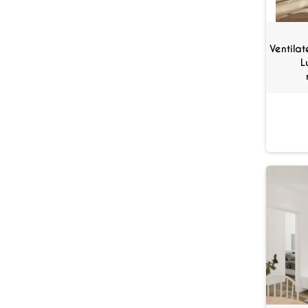
Ventila
L