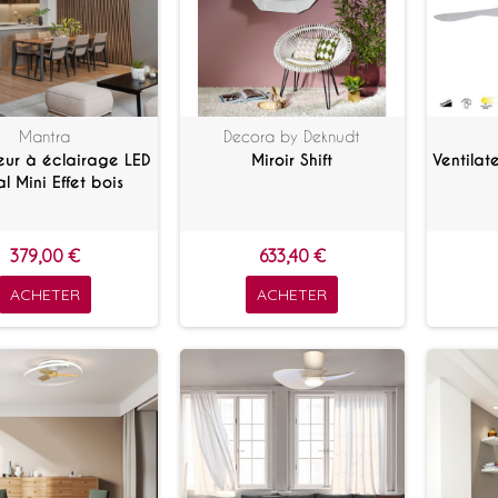
Mantra
Decora by Deknudt
teur à éclairage LED
Miroir Shift
Ventilat
l Mini Effet bois
379,00 €
633,40 €
ACHETER
ACHETER