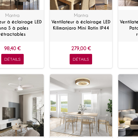
Mantra
Mantra
teur à éclairage LED
Ventilateur à éclairage LED
Ventilat
una S à pales
Kilimanjaro Mini Rotin IP44
Pat
rétractables
98,40 €
279,00 €
DÉTAILS
DÉTAILS