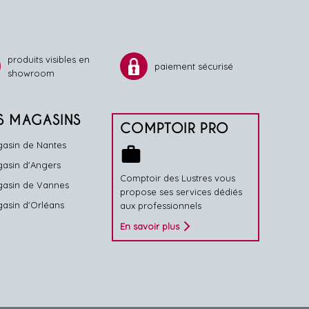
produits visibles en
paiement sécurisé
showroom
S MAGASINS
COMPTOIR PRO
asin de Nantes
work
asin d'Angers
Comptoir des Lustres vous
asin de Vannes
propose ses services dédiés
asin d'Orléans
aux professionnels
En savoir plus