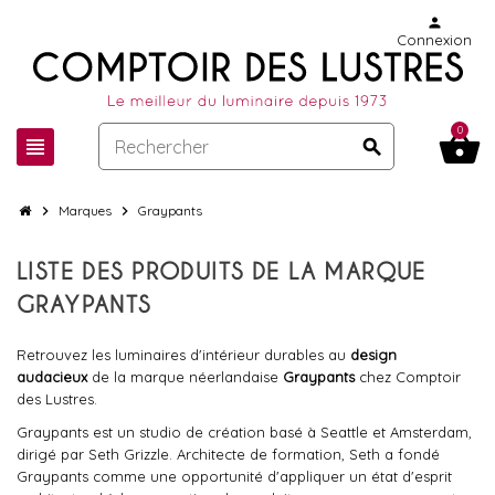
person
Connexion
0
shopping_basket
view_headline
search
chevron_right
Marques
chevron_right
Graypants
LISTE DES PRODUITS DE LA MARQUE
GRAYPANTS
Retrouvez les luminaires d'intérieur durables au
design
audacieux
de la marque néerlandaise
Graypants
chez Comptoir
des Lustres.
Graypants est un studio de création basé à Seattle et Amsterdam,
dirigé par Seth Grizzle. Architecte de formation, Seth a fondé
Graypants comme une opportunité d'appliquer un état d'esprit