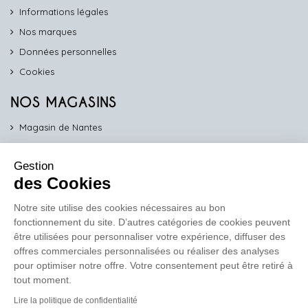
Informations légales
Nos marques
Données personnelles
Cookies
NOS MAGASINS
Magasin de Nantes
Magasin d'Angers
Gestion
Magasin de Vannes
des Cookies
Magasin d'Orléans
Notre site utilise des cookies nécessaires au bon
fonctionnement du site. D’autres catégories de cookies peuvent
COMPTOIR PRO
être utilisées pour personnaliser votre expérience, diffuser des
work
offres commerciales personnalisées ou réaliser des analyses
pour optimiser notre offre. Votre consentement peut être retiré à
Comptoir des Lustres vous propose ses services dédiés aux
tout moment.
professionnels
Lire la politique de confidentialité