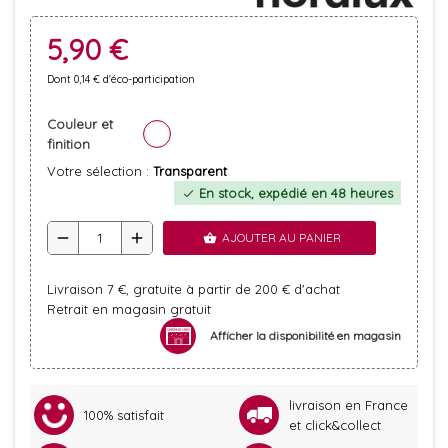
5,90 €
Dont 0,14 € d'éco-participation
Couleur et
finition
Votre sélection :
Transparent
En stock, expédié en 48 heures
check
remove
add
AJOUTER AU PANIER
shopping_basket
Livraison 7 €, gratuite à partir de 200 € d'achat
Retrait en magasin gratuit
Afficher la disponibilité en magasin
livraison en France
100% satisfait
et click&collect