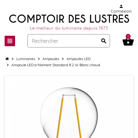
person
Connexion
0
shopping_basket
view_headline
search
chevron_right
Luminaires
chevron_right
Ampoules
chevron_right
Ampoules LED
chevron_right
Ampoule LED à filament Standard 8.2 W Blanc chaud