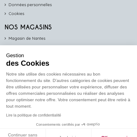
Données personnelles
Cookies
NOS MAGASINS
Magasin de Nantes
Magasin d'Angers
Gestion
Magasin de Vannes
des Cookies
Magasin d'Orléans
Notre site utilise des cookies nécessaires au bon
fonctionnement du site. D’autres catégories de cookies peuvent
COMPTOIR PRO
être utilisées pour personnaliser votre expérience, diffuser des
work
offres commerciales personnalisées ou réaliser des analyses
pour optimiser notre offre. Votre consentement peut être retiré à
Comptoir des Lustres vous propose ses services dédiés aux
tout moment.
professionnels
Lire la politique de confidentialité
En savoir plus
Consentements certifiés par
Continuer sans