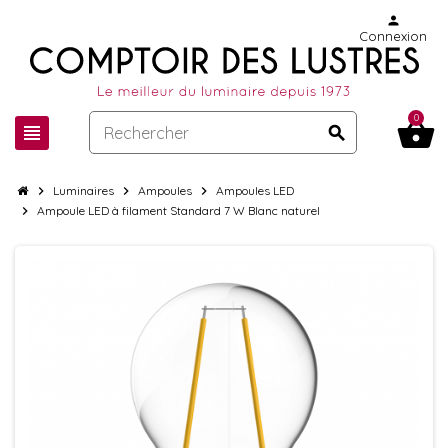
person
Connexion
0
shopping_basket
view_headline
search
chevron_right
Luminaires
chevron_right
Ampoules
chevron_right
Ampoules LED
chevron_right
Ampoule LED à filament Standard 7 W Blanc naturel