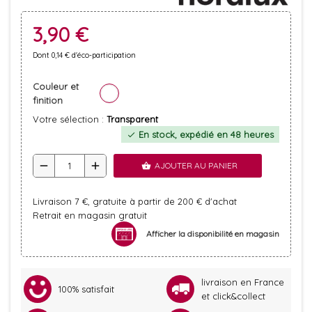
3,90 €
Dont 0,14 € d'éco-participation
Couleur et
finition
Votre sélection :
Transparent
En stock, expédié en 48 heures
check
remove
add
AJOUTER AU PANIER
shopping_basket
Livraison 7 €, gratuite à partir de 200 € d'achat
Retrait en magasin gratuit
Afficher la disponibilité en magasin
livraison en France
100% satisfait
et click&collect