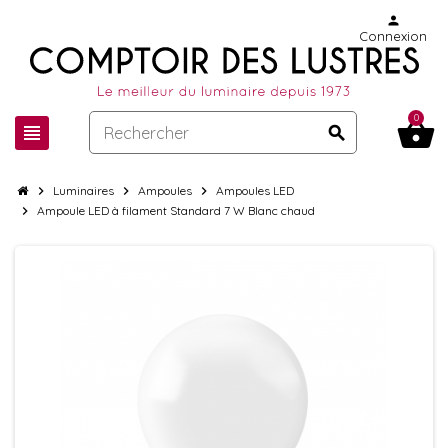
person
Connexion
0
shopping_basket
view_headline
search
chevron_right
Luminaires
chevron_right
Ampoules
chevron_right
Ampoules LED
chevron_right
Ampoule LED à filament Standard 7 W Blanc chaud