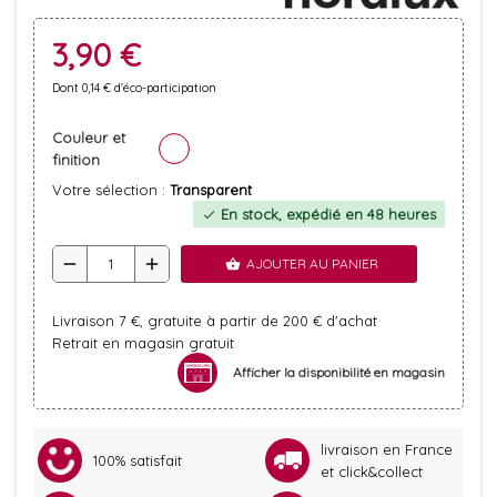
3,90 €
Dont 0,14 € d'éco-participation
Couleur et
finition
Votre sélection :
Transparent
En stock, expédié en 48 heures
check
remove
add
AJOUTER AU PANIER
shopping_basket
Livraison 7 €, gratuite à partir de 200 € d'achat
Retrait en magasin gratuit
Afficher la disponibilité en magasin
livraison en France
100% satisfait
et click&collect