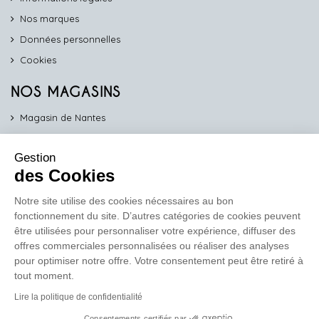
Nos marques
Données personnelles
Cookies
NOS MAGASINS
Magasin de Nantes
Magasin d'Angers
Gestion
Magasin de Vannes
des Cookies
Magasin d'Orléans
Notre site utilise des cookies nécessaires au bon
fonctionnement du site. D’autres catégories de cookies peuvent
COMPTOIR PRO
être utilisées pour personnaliser votre expérience, diffuser des
work
offres commerciales personnalisées ou réaliser des analyses
pour optimiser notre offre. Votre consentement peut être retiré à
Comptoir des Lustres vous propose ses services dédiés aux
tout moment.
professionnels
Lire la politique de confidentialité
En savoir plus
Consentements certifiés par