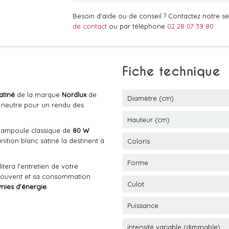
Besoin d'aide ou de conseil ? Contactez notre ser
de contact
ou par téléphone
02 28 07 39 80
Fiche technique
atiné
de la marque
Nordlux
de
Diamètre (cm)
, neutre pour un rendu des
Hauteur (cm)
e ampoule classique de
80 W
nition blanc satiné la destinent à
Coloris
Forme
itera l'entretien de votre
 souvent et sa consommation
Culot
ies d'énergie
.
Puissance
Intensité variable (dimmable)