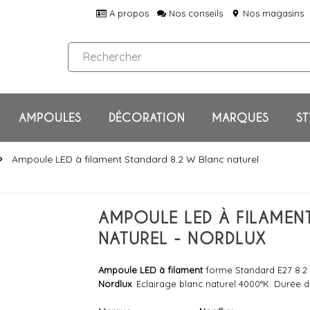
A propos
Nos conseils
Nos magasins
location_on
AMPOULES
DÉCORATION
MARQUES
ST
Ampoule LED à filament Standard 8.2 W Blanc naturel
on_right
AMPOULE LED À FILAMEN
NATUREL - NORDLUX
Ampoule LED à filament
forme Standard E27 8.2 
Nordlux
. Eclairage blanc naturel 4000°K. Durée 