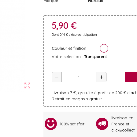
Marque
Nordlux
5,90 €
Dont 0,14 € d'éco-participation
Couleur et finition
Votre sélection :
Transparent
remove
add
zoom_out_map
Livraison 7 €, gratuite à partir de 200 € d'ac
Retrait en magasin gratuit
livraison en
100% satisfait
France et
click&collect