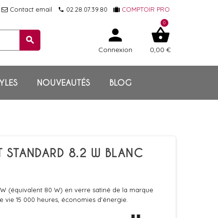
Contact email
02.28.07.39.80
COMPTOIR PRO
local_phone
0
person
shopping_basket
search
Connexion
0,00 €
YLES
NOUVEAUTÉS
BLOG
T STANDARD 8.2 W BLANC
W (équivalent 80 W) en verre satiné de la marque
de vie 15 000 heures, économies d'énergie.