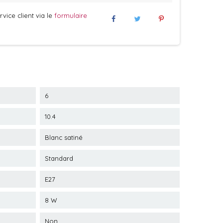
vice client via le
formulaire
6
10.4
Blanc satiné
Standard
E27
8 W
Non