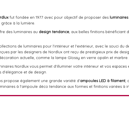
rdlux
fut fondée en 1977 avec pour objectif de proposer des
luminaires
 grâce à la lumière.
ffre des luminaires au
design tendance
, aux belles finitions bénéfician
ections de luminaires pour l'intérieur et l'extérieur, avec le souci du dé
nçues par les designers de Nordlux ont reçu de prestigieux prix de desi
décoration actuelle, comme la lampe Glossy en verre opalin et marbre.
minaires Nordlux vous permet d'illuminer votre intérieur et vos espaces
 d'élégance et de design.
s propose également une grande variété d'
ampoules LED à filament
, 
minaires à l'ampoule déco tendance aux formes et finitions variées à in