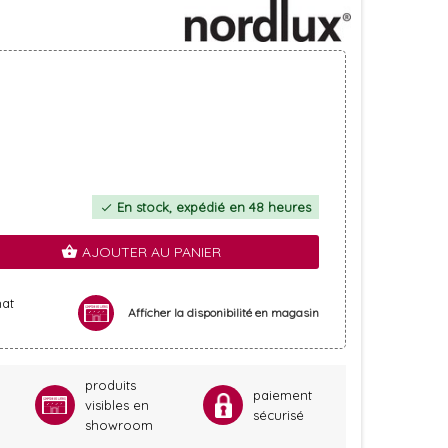
En stock, expédié en 48 heures
check
AJOUTER AU PANIER
shopping_basket
hat
Afficher la disponibilité en magasin
produits
paiement
visibles en
sécurisé
showroom