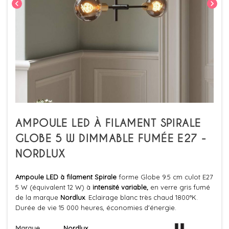
chevron_left
chevron_right
AMPOULE LED À FILAMENT SPIRALE
GLOBE 5 W DIMMABLE FUMÉE E27 -
NORDLUX
Ampoule LED à filament Spirale
forme Globe 9.5 cm culot E27
5 W (équivalent 12 W) à
intensité variable,
en verre gris fumé
de la marque
Nordlux
. Eclairage blanc très chaud 1800°K.
Durée de vie 15 000 heures, économies d'énergie.
Marque
Nordlux