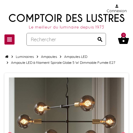
person
Connexion
0
shopping_basket
view_headline
search
chevron_right
Luminaires
chevron_right
Ampoules
chevron_right
Ampoules LED
chevron_right
Ampoule LED à filament Spirale Globe 5 W Dimmable Fumée E27