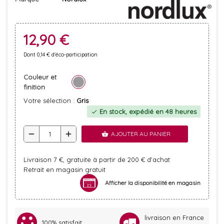
12,90 €
Dont 0,14 € d'éco-participation
Couleur et
finition
Votre sélection :
Gris
En stock, expédié en 48 heures
check
remove
add
AJOUTER AU PANIER
shopping_basket
Livraison 7 €, gratuite à partir de 200 € d'achat
Retrait en magasin gratuit
Afficher la disponibilité en magasin
livraison en France
100% satisfait