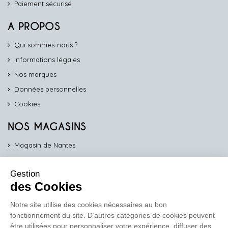
Paiement sécurisé
A PROPOS
Qui sommes-nous ?
Informations légales
Nos marques
Données personnelles
Cookies
NOS MAGASINS
Magasin de Nantes
Magasin d'Angers
Gestion
Magasin de Vannes
des Cookies
Magasin d'Orléans
Notre site utilise des cookies nécessaires au bon
fonctionnement du site. D’autres catégories de cookies peuvent
COMPTOIR PRO
être utilisées pour personnaliser votre expérience, diffuser des