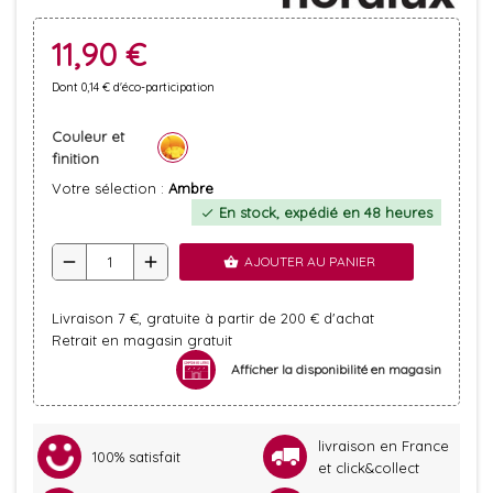
11,90 €
Dont 0,14 € d'éco-participation
Couleur et
finition
Votre sélection :
Ambre
En stock, expédié en 48 heures
check
remove
add
AJOUTER AU PANIER
shopping_basket
Livraison 7 €, gratuite à partir de 200 € d'achat
Retrait en magasin gratuit
Afficher la disponibilité en magasin
livraison en France
100% satisfait
et click&collect