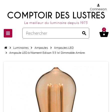
person
Connexion
0
shopping_basket
view_headline
search
chevron_right
Luminaires
chevron_right
Ampoules
chevron_right
Ampoules LED
chevron_right
Ampoule LED à filament Edison 3.5 W Dimmable Ambre