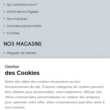
Qui sommes-nous ?
Informations légales
Nos marques
Données personnelles
Cookies
NOS MAGASINS
Magasin de Nantes
Magasin d'Angers
Gestion
Magasin de Vannes
des Cookies
Magasin d'Orléans
Notre site utilise des cookies nécessaires au bon
fonctionnement du site. D’autres catégories de cookies peuvent
COMPTOIR PRO
être utilisées pour personnaliser votre expérience, diffuser des
work
offres commerciales personnalisées ou réaliser des analyses
pour optimiser notre offre. Votre consentement peut être retiré à
Comptoir des Lustres vous propose ses services dédiés aux
tout moment.