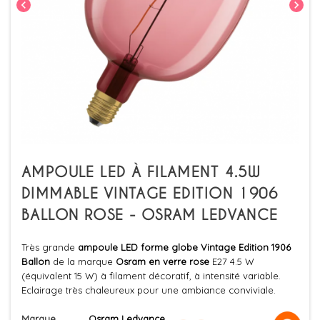
chevron_left
chevron_right
AMPOULE LED À FILAMENT 4.5W
DIMMABLE VINTAGE EDITION 1906
BALLON ROSE - OSRAM LEDVANCE
Très grande
ampoule LED forme globe
Vintage Edition 1906
Ballon
de la marque
Osram en verre rose
E27 4.5 W
(équivalent 15 W) à filament décoratif, à intensité variable.
Eclairage très chaleureux pour une ambiance conviviale.
Marque
Osram Ledvance