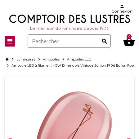
person
Connexion
0
shopping_basket
view_headline
search
chevron_right
Luminaires
chevron_right
Ampoules
chevron_right
Ampoules LED
chevron_right
Ampoule LED à filament 4.5W Dimmable Vintage Edition 1906 Ballon Rose