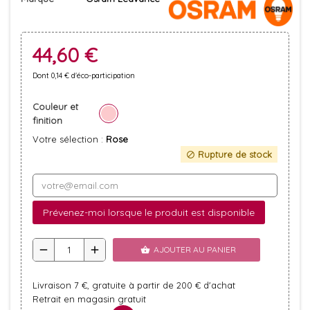
44,60 €
Dont 0,14 € d'éco-participation
Couleur et
finition
Votre sélection :
Rose
Rupture de stock
block
Prévenez-moi lorsque le produit est disponible
remove
add
AJOUTER AU PANIER
shopping_basket
Livraison 7 €, gratuite à partir de 200 € d'achat
Retrait en magasin gratuit