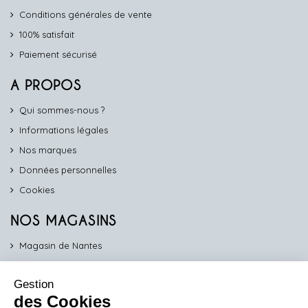
Conditions générales de vente
100% satisfait
Paiement sécurisé
A PROPOS
Qui sommes-nous ?
Informations légales
Nos marques
Données personnelles
Cookies
NOS MAGASINS
Magasin de Nantes
Magasin d'Angers
Gestion
Magasin de Vannes
des Cookies
Magasin d'Orléans