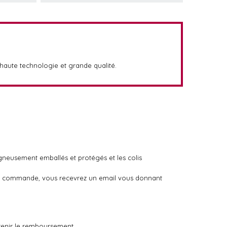
aute technologie et grande qualité.
igneusement emballés et protégés et les colis
otre commande, vous recevrez un email vous donnant
tenir le remboursement.