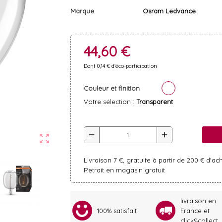
Marque
Osram Ledvance
44,60 €
Dont 0,14 € d'éco-participation
Couleur et finition
Votre sélection :
Transparent
remove
add
zoom_out_map
Livraison 7 €, gratuite à partir de 200 € d'ac
Retrait en magasin gratuit
livraison en
100% satisfait
France et
click&collect