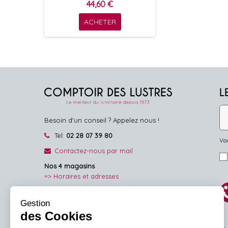
44,60 €
ACHETER
L
Besoin d'un conseil ? Appelez nous !
Tel:
02 28 07 39 80
Vou
Contactez-nous par mail
Nos 4 magasins
=> Horaires et adresses
NOUS SUIVRE
Gestion
des Cookies
Facebook
Pinterest
Instagram