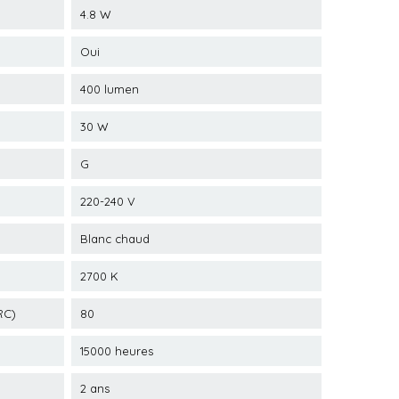
4.8 W
Oui
400 lumen
30 W
G
220-240 V
Blanc chaud
2700 K
RC)
80
15000 heures
2 ans