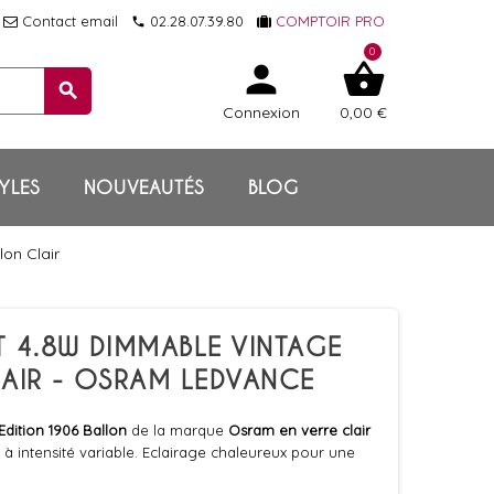
Contact email
02.28.07.39.80
COMPTOIR PRO
local_phone
0
person
shopping_basket
search
Connexion
0,00 €
YLES
NOUVEAUTÉS
BLOG
on Clair
T 4.8W DIMMABLE VINTAGE
LAIR - OSRAM LEDVANCE
Edition 1906 Ballon
de la marque
Osram en verre clair
 à intensité variable. Eclairage chaleureux pour une