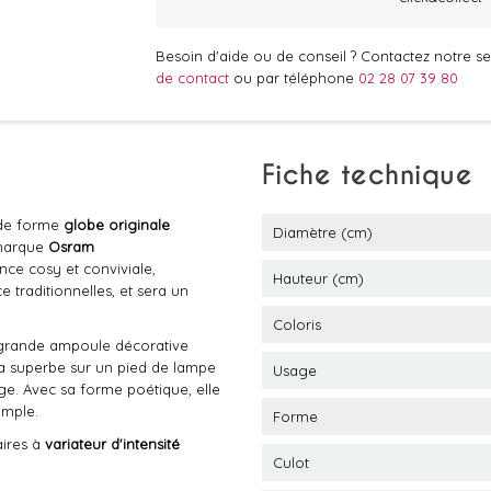
Besoin d'aide ou de conseil ? Contactez notre ser
de contact
ou par téléphone
02 28 07 39 80
Fiche technique
e forme
globe originale
Diamètre (cm)
marque
Osram
nce cosy et conviviale,
Hauteur (cm)
 traditionnelles, et sera un
Coloris
 grande ampoule décorative
ra superbe sur un pied de lampe
Usage
age. Avec sa forme poétique, elle
emple.
Forme
aires à
variateur d'intensité
Culot