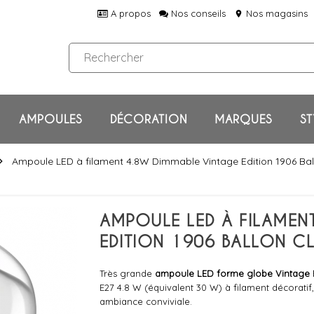
A propos
Nos conseils
Nos magasins
location_on
AMPOULES
DÉCORATION
MARQUES
ST
Ampoule LED à filament 4.8W Dimmable Vintage Edition 1906 Ball
on_right
AMPOULE LED À FILAMEN
EDITION 1906 BALLON C
Très grande
ampoule LED forme globe
Vintage 
E27 4.8 W (équivalent 30 W) à filament décoratif,
ambiance conviviale.