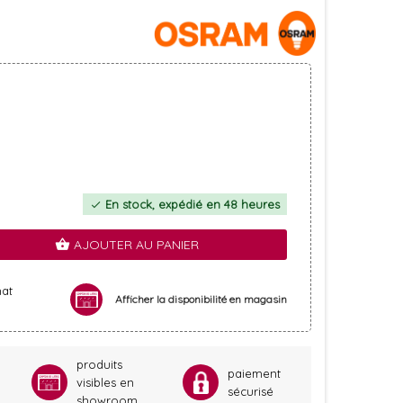
En stock, expédié en 48 heures
check
AJOUTER AU PANIER
shopping_basket
hat
Afficher la disponibilité en magasin
produits
paiement
visibles en
sécurisé
showroom