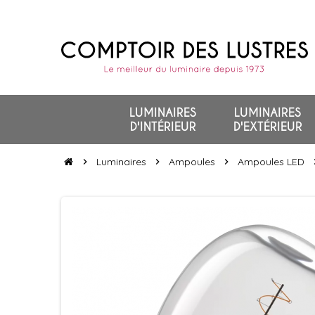
LUMINAIRES
LUMINAIRES
D'INTÉRIEUR
D'EXTÉRIEUR
Luminaires
Ampoules
Ampoules LED
chevron_right
chevron_right
chevron_right
chevr