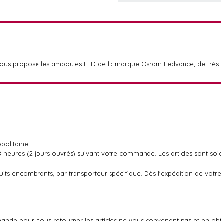
vous propose les ampoules LED de la marque Osram Ledvance, de très h
politaine.
48 heures (2 jours ouvrés) suivant votre commande. Les articles sont so
oduits encombrants, par transporteur spécifique. Dès l'expédition de v
ande pour nous retourner les articles ne vous convenant pas et en ob