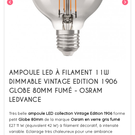
chevron_left
chevron_right
AMPOULE LED À FILAMENT 11W
DIMMABLE VINTAGE EDITION 1906
GLOBE 80MM FUMÉ - OSRAM
LEDVANCE
Très belle
ampoule LED collection
Vintage Edition 1906
forme
petit
Globe 80mm
de la marque
Osram en verre gris fumé
E27 11 W (équivalent 42 W) à filament décoratif, à intensité
variable. Eclairage très chaleureux pour une ambiance