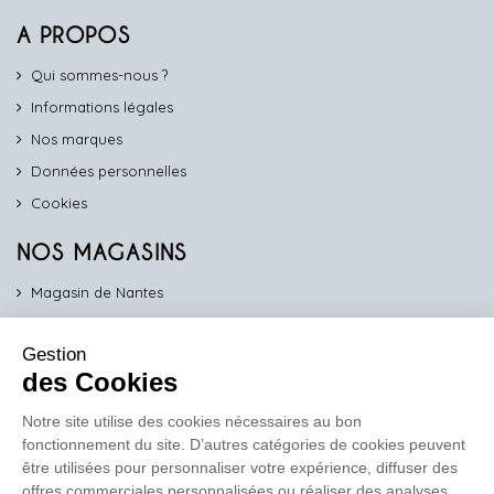
A PROPOS
Qui sommes-nous ?
Informations légales
Nos marques
Données personnelles
Cookies
NOS MAGASINS
Magasin de Nantes
Magasin d'Angers
Gestion
Magasin de Vannes
des Cookies
Magasin d'Orléans
Notre site utilise des cookies nécessaires au bon
fonctionnement du site. D’autres catégories de cookies peuvent
COMPTOIR PRO
être utilisées pour personnaliser votre expérience, diffuser des
work
offres commerciales personnalisées ou réaliser des analyses