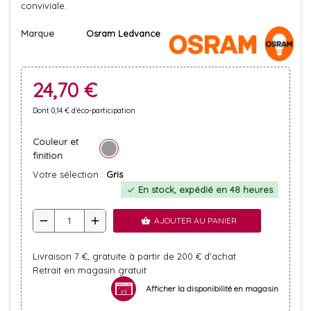
conviviale.
Marque
Osram Ledvance
24,70 €
Dont 0,14 € d'éco-participation
Couleur et
finition
Votre sélection :
Gris
En stock, expédié en 48 heures
check
remove
add
AJOUTER AU PANIER
shopping_basket
Livraison 7 €, gratuite à partir de 200 € d'achat
Retrait en magasin gratuit
Afficher la disponibilité en magasin