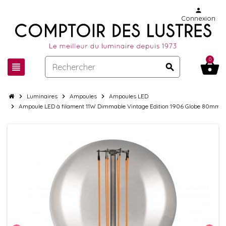
person
Connexion
0
shopping_basket
view_headline
search
chevron_right
Luminaires
chevron_right
Ampoules
chevron_right
Ampoules LED
chevron_right
Ampoule LED à filament 11W Dimmable Vintage Edition 1906 Globe 80mm 