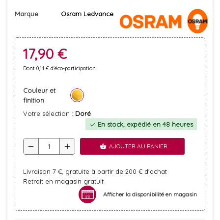
Marque
Osram Ledvance
17,90 €
Dont 0,14 € d'éco-participation
Couleur et
finition
Votre sélection :
Doré
En stock, expédié en 48 heures
check
remove
add
AJOUTER AU PANIER
shopping_basket
Livraison 7 €, gratuite à partir de 200 € d'achat
Retrait en magasin gratuit
Afficher la disponibilité en magasin