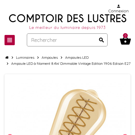
person
Connexion
0
shopping_basket
view_headline
search
chevron_right
Luminaires
chevron_right
Ampoules
chevron_right
Ampoules LED
chevron_right
Ampoule LED à filament 8.4W Dimmable Vintage Edition 1906 Edison E27 D