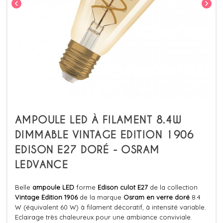
chevron_left
chevron_right
AMPOULE LED À FILAMENT 8.4W
DIMMABLE VINTAGE EDITION 1906
EDISON E27 DORÉ - OSRAM
LEDVANCE
Belle
ampoule LED
forme
Edison culot E27
de la collection
Vintage Edition 1906
de la marque
Osram en verre doré
8.4
W (équivalent 60 W) à filament décoratif, à intensité variable.
Eclairage très chaleureux pour une ambiance conviviale.