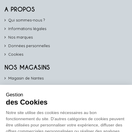
A PROPOS
Qui sommes-nous ?
Informations légales
Nos marques
Données personnelles
Cookies
NOS MAGASINS
Magasin de Nantes
Magasin d'Angers
Gestion
Magasin de Vannes
des Cookies
Magasin d'Orléans
Notre site utilise des cookies nécessaires au bon
fonctionnement du site. D’autres catégories de cookies peuvent
COMPTOIR PRO
être utilisées pour personnaliser votre expérience, diffuser des
work
offres commerciales personnalisées ou réaliser des analyses