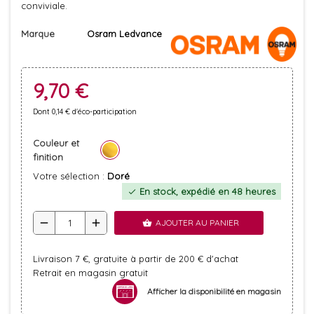
conviviale.
Marque
Osram Ledvance
9,70 €
Dont 0,14 € d'éco-participation
Couleur et
finition
Votre sélection :
Doré
En stock, expédié en 48 heures
check
remove
add
AJOUTER AU PANIER
shopping_basket
Livraison 7 €, gratuite à partir de 200 € d'achat
Retrait en magasin gratuit
Afficher la disponibilité en magasin