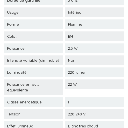
Durée de garantie
3 ans
Usage
Intérieur
Forme
Flamme
Culot
E14
Puissance
2.5 W
Intensité variable (dimmable)
Non
Luminosité
220 lumen
Puissance en watt
22 W
équivalente
Classe énergétique
F
Tension
220-240 V
Effet lumineux
Blanc très chaud