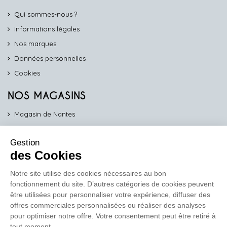
Qui sommes-nous ?
Informations légales
Nos marques
Données personnelles
Cookies
NOS MAGASINS
Magasin de Nantes
Magasin d'Angers
Gestion
Magasin de Vannes
des Cookies
Magasin d'Orléans
Notre site utilise des cookies nécessaires au bon
fonctionnement du site. D’autres catégories de cookies peuvent
COMPTOIR PRO
être utilisées pour personnaliser votre expérience, diffuser des
work
offres commerciales personnalisées ou réaliser des analyses
pour optimiser notre offre. Votre consentement peut être retiré à
Comptoir des Lustres vous propose ses services dédiés aux
tout moment.