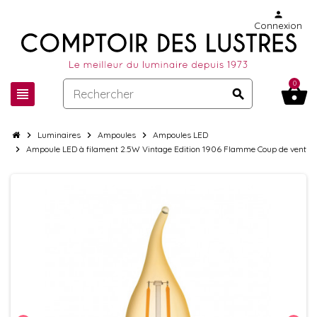
person
Connexion
0
shopping_basket
view_headline
search
chevron_right
Luminaires
chevron_right
Ampoules
chevron_right
Ampoules LED
chevron_right
Ampoule LED à filament 2.5W Vintage Edition 1906 Flamme Coup de vent D