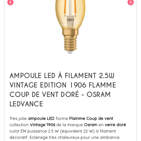
chevron_left
chevron_right
AMPOULE LED À FILAMENT 2.5W
VINTAGE EDITION 1906 FLAMME
COUP DE VENT DORÉ - OSRAM
LEDVANCE
Très jolie
ampoule LED
forme
Flamme Coup de vent
collection
Vintage 1906
de la marque
Osram
en
verre doré
culot E14 puissance 2.5 W (équivalent 22 W) à filament
décoratif. Eclairage très chaleureux pour une ambiance