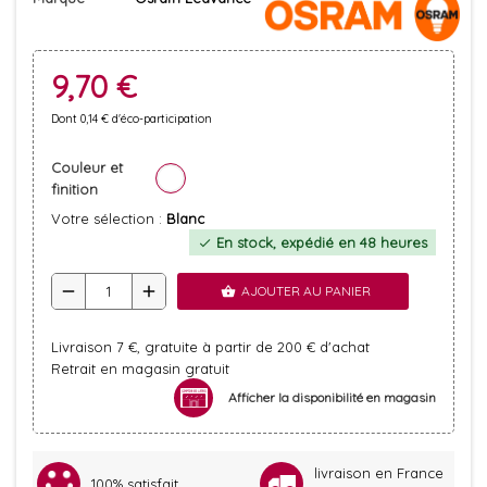
9,70 €
Dont 0,14 € d'éco-participation
Couleur et
finition
Votre sélection :
Blanc
En stock, expédié en 48 heures
check
remove
add
AJOUTER AU PANIER
shopping_basket
Livraison 7 €, gratuite à partir de 200 € d'achat
Retrait en magasin gratuit
Afficher la disponibilité en magasin
livraison en France
100% satisfait