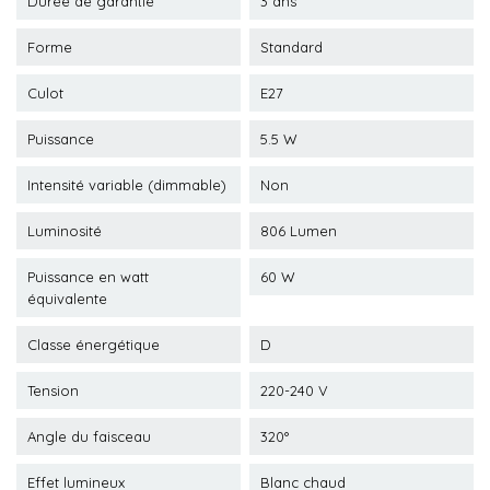
Durée de garantie
3 ans
Forme
Standard
Culot
E27
Puissance
5.5 W
Intensité variable (dimmable)
Non
Luminosité
806 Lumen
Puissance en watt
60 W
équivalente
Classe énergétique
D
Tension
220-240 V
Angle du faisceau
320°
Effet lumineux
Blanc chaud