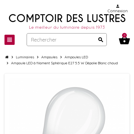
person
Connexion
0
shopping_basket
view_headline
search
chevron_right
Luminaires
chevron_right
Ampoules
chevron_right
Ampoules LED
chevron_right
Ampoule LED à filament Sphérique E27 5.5 W Dépolie Blanc chaud