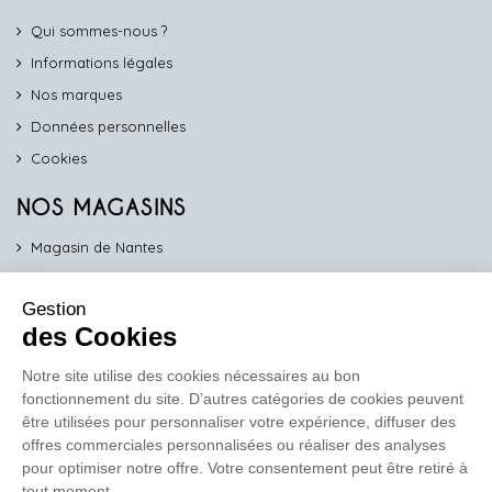
Qui sommes-nous ?
Informations légales
Nos marques
Données personnelles
Cookies
NOS MAGASINS
Magasin de Nantes
Magasin d'Angers
Gestion
Magasin de Vannes
des Cookies
Magasin d'Orléans
Notre site utilise des cookies nécessaires au bon
fonctionnement du site. D’autres catégories de cookies peuvent
COMPTOIR PRO
être utilisées pour personnaliser votre expérience, diffuser des
work
offres commerciales personnalisées ou réaliser des analyses
pour optimiser notre offre. Votre consentement peut être retiré à
Comptoir des Lustres vous propose ses services dédiés aux
tout moment.