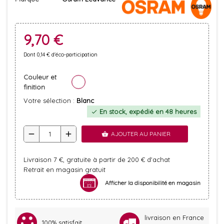
9,70 €
Dont 0,14 € d'éco-participation
Couleur et
finition
Votre sélection :
Blanc
En stock, expédié en 48 heures
check
remove
add
AJOUTER AU PANIER
shopping_basket
Livraison 7 €, gratuite à partir de 200 € d'achat
Retrait en magasin gratuit
Afficher la disponibilité en magasin
livraison en France
100% satisfait