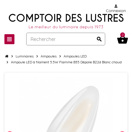
person
Connexion
0
shopping_basket
view_headline
search
chevron_right
Luminaires
chevron_right
Ampoules
chevron_right
Ampoules LED
chevron_right
Ampoule LED à filament 5.5W Flamme B35 Dépolie B22d Blanc chaud