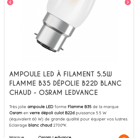
chevron_left
chevron_right
AMPOULE LED À FILAMENT 5.5W
FLAMME B35 DÉPOLIE B22D BLANC
CHAUD - OSRAM LEDVANCE
Très jolie
ampoule LED
forme
Flamme B35
de la marque
Osram
en
verre dépoli culot B22d
puissance 5.5 W
(équivalent 60 W) de grande qualité pour équiper vos lustres.
Eclairage
blanc chaud
2700°K.
Marque
Osram Ledvance