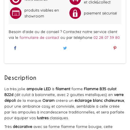
et click&collect
produits visibles en
paiement sécurisé
showroom
Besoin d'aide ou de conseil ? Contactez notre service client
via le
formulaire de contact
ou par téléphone
02 28 07 39 80
Description
La très jolie
ampoule LED
à
filament
forme
Flamme B35 culot
B22d
(dit culot à baïonnette, avec 2 gouttes métalliques) en
verre
dépoli
de la marque
Osram
créera un
éclairage
blanc chaleureux
,
pour une ambiance cosy et conviviale, semblable à celle créée
par les ampoules à incandescence traditionnelles, et sera parfaite
pour équiper vos
lustres
classiques.
Très
décorative
avec sa forme flamme forme bougie, cette