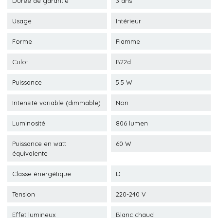
Durée de garantie
3 ans
Usage
Intérieur
Forme
Flamme
Culot
B22d
Puissance
5.5 W
Intensité variable (dimmable)
Non
Luminosité
806 lumen
Puissance en watt
60 W
équivalente
Classe énergétique
D
Tension
220-240 V
Effet lumineux
Blanc chaud