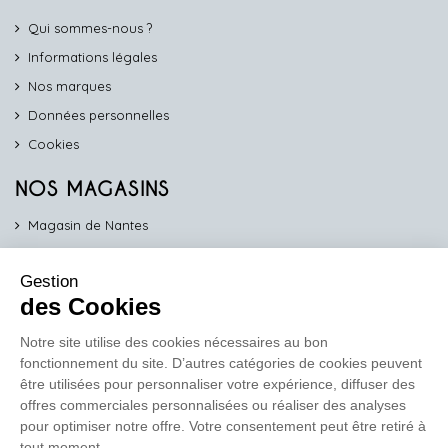
Qui sommes-nous ?
Informations légales
Nos marques
Données personnelles
Cookies
NOS MAGASINS
Magasin de Nantes
Magasin d'Angers
Gestion
Magasin de Vannes
des Cookies
Magasin d'Orléans
Notre site utilise des cookies nécessaires au bon
fonctionnement du site. D’autres catégories de cookies peuvent
COMPTOIR PRO
être utilisées pour personnaliser votre expérience, diffuser des
work
offres commerciales personnalisées ou réaliser des analyses
pour optimiser notre offre. Votre consentement peut être retiré à
Comptoir des Lustres vous propose ses services dédiés aux
tout moment.