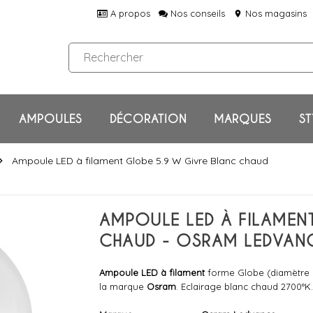
A propos
Nos conseils
Nos magasins
location_on
AMPOULES
DÉCORATION
MARQUES
ST
Ampoule LED à filament Globe 5.9 W Givre Blanc chaud
on_right
AMPOULE LED À FILAMEN
CHAUD - OSRAM LEDVAN
Ampoule LED à filament
forme Globe (diamètre 9
la marque
Osram
. Eclairage blanc chaud 2700°K