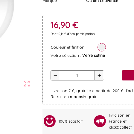
Marque
Osram Ledvance
16,90 €
Dont 0,14 € d'éco-participation
Couleur et finition
Votre sélection :
Verre satiné
remove
add
zoom_out_map
Livraison 7 €, gratuite à partir de 200 € d'ac
Retrait en magasin gratuit
livraison en
100% satisfait
France et
click&collect