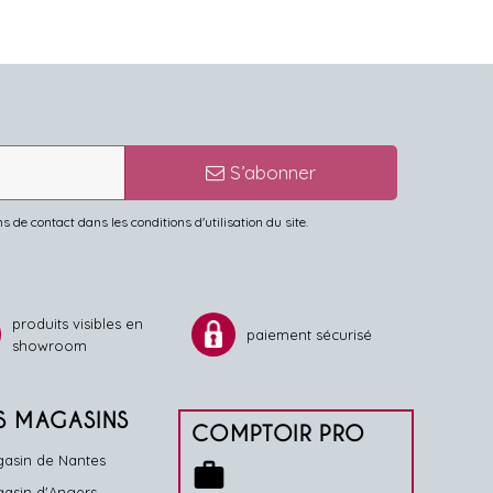
S’abonner
de contact dans les conditions d'utilisation du site.
produits visibles en
paiement sécurisé
showroom
S MAGASINS
COMPTOIR PRO
asin de Nantes
work
asin d'Angers