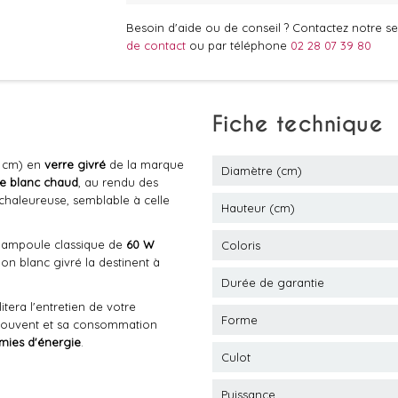
Besoin d'aide ou de conseil ? Contactez notre ser
de contact
ou par téléphone
02 28 07 39 80
Fiche technique
 cm) en
verre givré
de la marque
Diamètre (cm)
ge blanc chaud
, au rendu des
 chaleureuse, semblable à celle
Hauteur (cm)
e ampoule classique de
60 W
Coloris
ion blanc givré la destinent à
Durée de garantie
itera l'entretien de votre
Forme
 souvent et sa consommation
ies d'énergie
.
Culot
Puissance