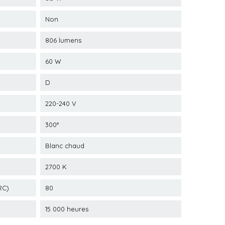
Non
806 lumens
60 W
D
220-240 V
300°
Blanc chaud
2700 K
RC)
80
15 000 heures