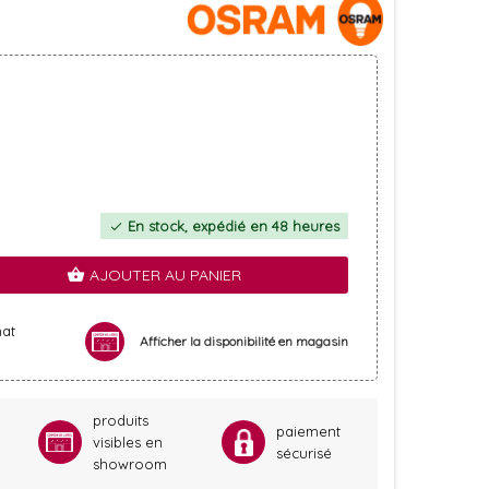
En stock, expédié en 48 heures
check
AJOUTER AU PANIER
shopping_basket
hat
Afficher la disponibilité en magasin
produits
paiement
visibles en
sécurisé
showroom