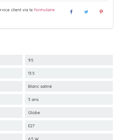
vice client via le
formulaire
9.5
13.5
Blanc satiné
3 ans
Globe
E27
6.5 W