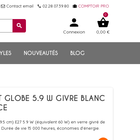
Contact email
02.28.07.39.80
COMPTOIR PRO
local_phone
0
person
shopping_basket
search
Connexion
0,00 €
YLES
NOUVEAUTÉS
BLOG
T GLOBE 5.9 W GIVRE BLANC
CE
.5 cm) E27 5.9 W (équivalent 60 W) en verre givré de
. Durée de vie 15 000 heures, économies d'énergie.