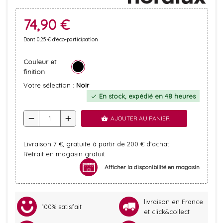
74,90 €
Dont 0,25 € d'éco-participation
Couleur et
finition
Votre sélection :
Noir
En stock, expédié en 48 heures
check
remove
add
AJOUTER AU PANIER
shopping_basket
Livraison 7 €, gratuite à partir de 200 € d'achat
Retrait en magasin gratuit
Afficher la disponibilité en magasin
livraison en France
100% satisfait
et click&collect