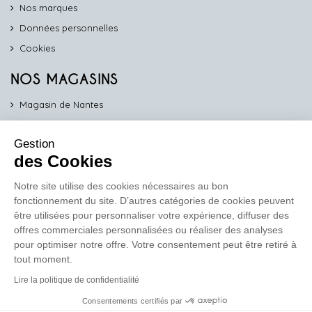
Nos marques
Données personnelles
Cookies
NOS MAGASINS
Magasin de Nantes
Magasin d'Angers
Gestion
Magasin de Vannes
des Cookies
Magasin d'Orléans
Notre site utilise des cookies nécessaires au bon
fonctionnement du site. D’autres catégories de cookies peuvent
COMPTOIR PRO
être utilisées pour personnaliser votre expérience, diffuser des
work
offres commerciales personnalisées ou réaliser des analyses
pour optimiser notre offre. Votre consentement peut être retiré à
Comptoir des Lustres vous propose ses services dédiés aux
tout moment.
professionnels
Lire la politique de confidentialité
En savoir plus
Consentements certifiés par