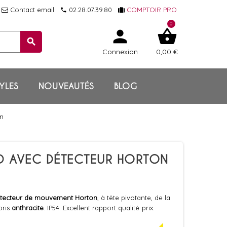
Contact email
02.28.07.39.80
COMPTOIR PRO
local_phone
0
person
shopping_basket
search
Connexion
0,00 €
YLES
NOUVEAUTÉS
BLOG
on
ED AVEC DÉTECTEUR HORTON
tecteur de mouvement Horton
, à tête pivotante, de la
oris
anthracite
. IP54. Excellent rapport qualité-prix.