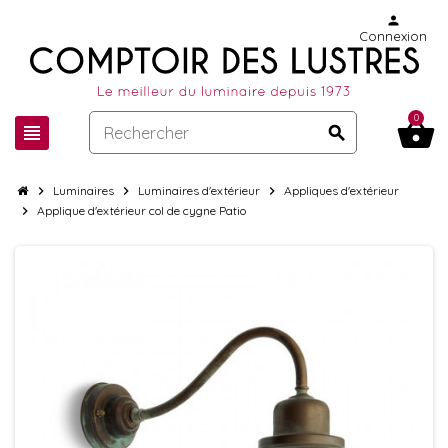
person
Connexion
0
shopping_basket
view_headline
search
chevron_right
Luminaires
chevron_right
Luminaires d'extérieur
chevron_right
Appliques d'extérieur
chevron_right
Applique d'extérieur col de cygne Patio