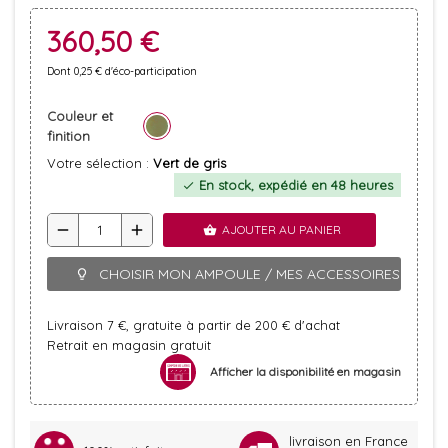
360,50 €
Dont 0,25 € d'éco-participation
Couleur et
finition
Votre sélection :
Vert de gris
En stock, expédié en 48 heures
check
remove
add
AJOUTER AU PANIER
shopping_basket
CHOISIR MON AMPOULE / MES ACCESSOIRES
lightbulb_outline
Livraison 7 €, gratuite à partir de 200 € d'achat
Retrait en magasin gratuit
Afficher la disponibilité en magasin
livraison en France