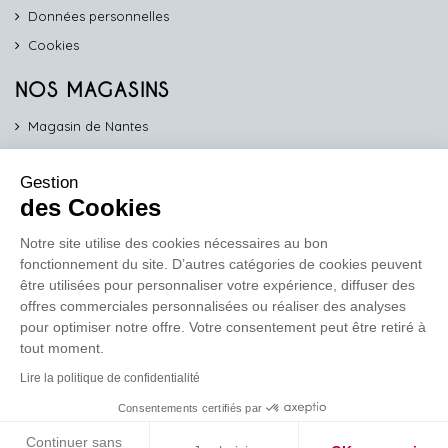
Données personnelles
Cookies
NOS MAGASINS
Magasin de Nantes
Magasin d'Angers
Gestion
Magasin de Vannes
des Cookies
Magasin d'Orléans
Notre site utilise des cookies nécessaires au bon
fonctionnement du site. D’autres catégories de cookies peuvent
COMPTOIR PRO
être utilisées pour personnaliser votre expérience, diffuser des
work
offres commerciales personnalisées ou réaliser des analyses
pour optimiser notre offre. Votre consentement peut être retiré à
Comptoir des Lustres vous propose ses services dédiés aux
tout moment.
professionnels
Lire la politique de confidentialité
En savoir plus
Consentements certifiés par
Continuer sans