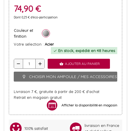
74,90 €
Dont 0,25 € d'éco-participation
Couleur et
finition
Votre sélection :
Acier
En stock, expédié en 48 heures
check
remove
add
AJOUTER AU PANIER
shopping_basket
CHOISIR MON AMPOULE / MES ACCESSOIRES
lightbulb_outline
Livraison 7 €, gratuite à partir de 200 € d'achat
Retrait en magasin gratuit
Afficher la disponibilité en magasin
livraison en France
100% satisfait