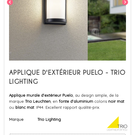
chevron_left
chevron_right
APPLIQUE D'EXTÉRIEUR PUELO - TRIO
LIGHTING
Applique murale d'extérieur Puelo
, au design simple, de la
marque
Trio Leuchten
, en
fonte d'aluminium
coloris
noir mat
ou
blanc mat
. IP44. Excellent rapport qualité-prix.
Marque
Trio Lighting