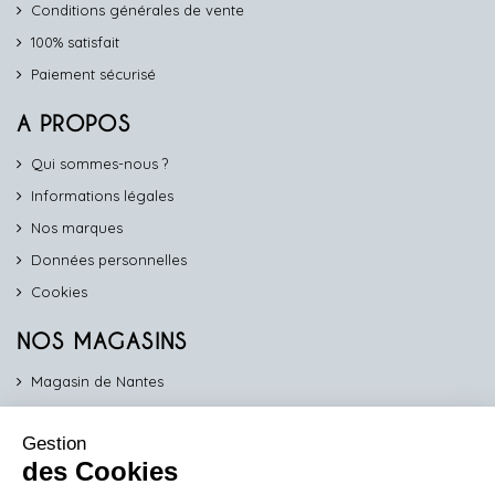
Conditions générales de vente
100% satisfait
Paiement sécurisé
A PROPOS
Qui sommes-nous ?
Informations légales
Nos marques
Données personnelles
Cookies
NOS MAGASINS
Magasin de Nantes
Magasin d'Angers
Gestion
Magasin de Vannes
des Cookies
Magasin d'Orléans