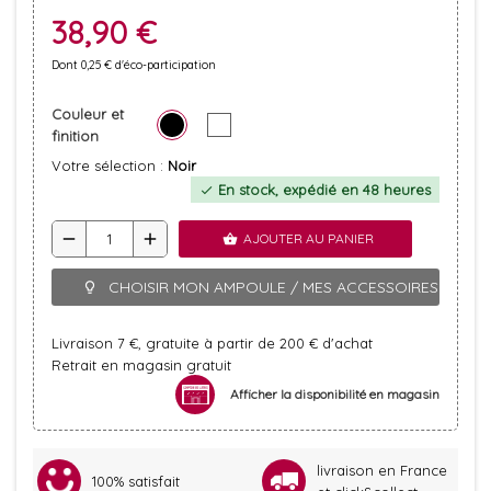
38,90 €
Dont 0,25 € d'éco-participation
Couleur et
finition
Votre sélection :
Noir
En stock, expédié en 48 heures
check
remove
add
AJOUTER AU PANIER
shopping_basket
CHOISIR MON AMPOULE / MES ACCESSOIRES
lightbulb_outline
Livraison 7 €, gratuite à partir de 200 € d'achat
Retrait en magasin gratuit
Afficher la disponibilité en magasin
livraison en France
100% satisfait