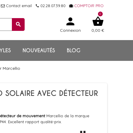
Contact email
02.28.07.39.80
COMPTOIR PRO
local_phone
0
person
shopping_basket
search
Connexion
0,00 €
YLES
NOUVEAUTÉS
BLOG
r Marcellio
ED SOLAIRE AVEC DÉTECTEUR
étecteur de mouvement
Marcellio de la marque
44. Excellent rapport qualité-prix.