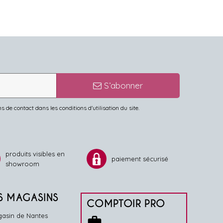
S’abonner
de contact dans les conditions d'utilisation du site.
produits visibles en
paiement sécurisé
showroom
S MAGASINS
COMPTOIR PRO
asin de Nantes
work