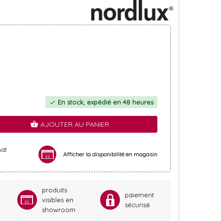
En stock, expédié en 48 heures
check
AJOUTER AU PANIER
shopping_basket
hat
Afficher la disponibilité en magasin
produits
paiement
visibles en
sécurisé
showroom