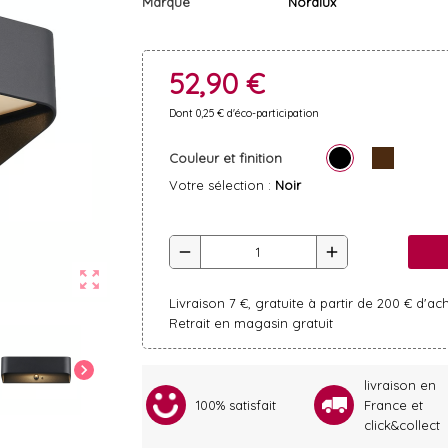
Marque
Nordlux
52,90 €
Dont 0,25 € d'éco-participation
Couleur et finition
Votre sélection :
Noir
remove
add
zoom_out_map
Livraison 7 €, gratuite à partir de 200 € d'ac
Retrait en magasin gratuit
chevron_right
livraison en
100% satisfait
France et
click&collect