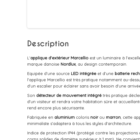
Description
L'
applique d'extérieur
Marcellio
est un luminaire à l'excell
marque danoise
Nordlux
, au design contemporain.
Equipée d'une source
LED intégrée
et d'une
batterie rec
l'applique Marcellio est très pratique notamment au-dess
d'un escalier pour éclairer sans avoir besoin d'une arrivé
Son
détecteur de mouvement intégré
très pratique décle
d'un visiteur et rendra votre habitation sûre et accueillan
rend encore plus sécurisante.
Fabriquée en
aluminium
coloris
noir
ou
marron
, cette ap
minimaliste s'adaptera à tous les styles d'architecture.
Indice de protection IP44 (protégé contre les projections 
corps solides de diamètre supérieur à 1 mm). Ne convien