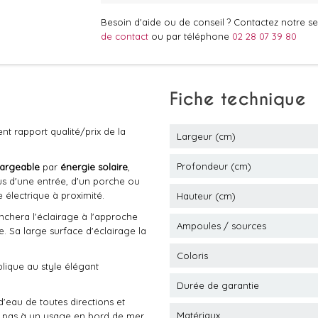
Besoin d'aide ou de conseil ? Contactez notre ser
de contact
ou par téléphone
02 28 07 39 80
Fiche technique
ent rapport qualité/prix de la
Largeur (cm)
Profondeur (cm)
hargeable
par
énergie solaire
,
us d'une entrée, d'un porche ou
e électrique à proximité.
Hauteur (cm)
nchera l'éclairage à l'approche
Ampoules / sources
te. Sa large surface d'éclairage la
Coloris
plique au style élégant
Durée de garantie
d'eau de toutes directions et
Matériaux
t pas à un usage en bord de mer.