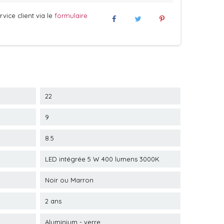
vice client via le
formulaire
22
9
8.5
LED intégrée 5 W 400 lumens 3000K
Noir ou Marron
2 ans
Aluminium - verre