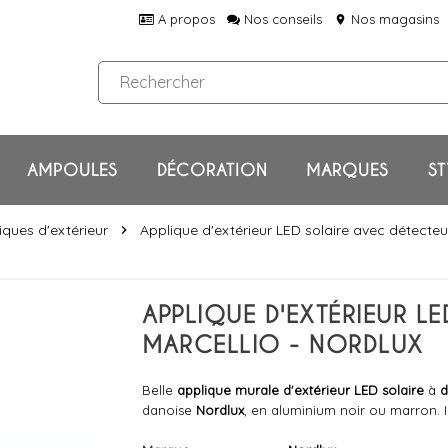
A propos
Nos conseils
Nos magasins
location_on
AMPOULES
DÉCORATION
MARQUES
ST
iques d'extérieur
Applique d'extérieur LED solaire avec détecteu
chevron_right
APPLIQUE D'EXTÉRIEUR L
MARCELLIO - NORDLUX
Belle
applique murale d'extérieur LED solaire
à
d
danoise
Nordlux
, en aluminium noir ou marron. IP