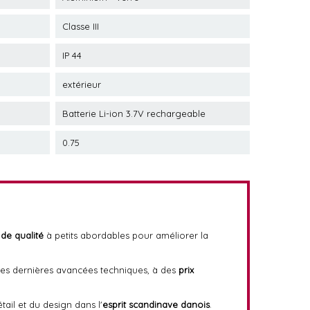
Classe III
IP 44
extérieur
Batterie Li-ion 3.7V rechargeable
0.75
 de qualité
à petits abordables pour améliorer la
t des dernières avancées techniques, à des
prix
tail et du design dans l'
esprit scandinave danois
.