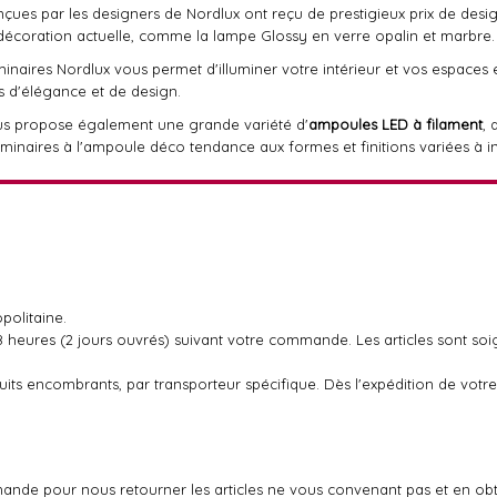
nçues par les designers de Nordlux ont reçu de prestigieux prix de desi
décoration actuelle, comme la lampe Glossy en verre opalin et marbre.
minaires Nordlux vous permet d'illuminer votre intérieur et vos espaces
 d'élégance et de design.
s propose également une grande variété d'
ampoules LED à filament
, 
minaires à l'ampoule déco tendance aux formes et finitions variées à in
politaine.
48 heures (2 jours ouvrés) suivant votre commande. Les articles sont so
oduits encombrants, par transporteur spécifique. Dès l'expédition de v
ande pour nous retourner les articles ne vous convenant pas et en ob