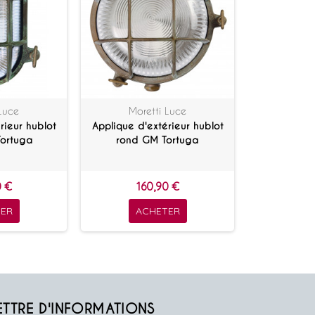
Luce
Moretti Luce
rieur hublot
Applique d'extérieur hublot
Tortuga
rond GM Tortuga
0 €
160,90 €
ER
ACHETER
ETTRE D'INFORMATIONS