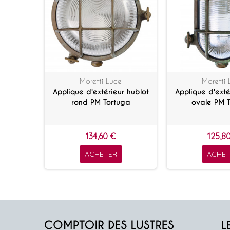
Moretti Luce
Moretti 
Applique d'extérieur hublot
Applique d'exté
rond PM Tortuga
ovale PM 
134,60 €
125,8
ACHETER
ACHET
L