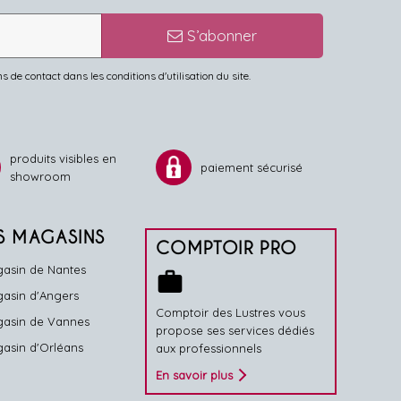
S’abonner
de contact dans les conditions d'utilisation du site.
produits visibles en
paiement sécurisé
showroom
S MAGASINS
COMPTOIR PRO
asin de Nantes
work
asin d'Angers
Comptoir des Lustres vous
asin de Vannes
propose ses services dédiés
asin d'Orléans
aux professionnels
En savoir plus