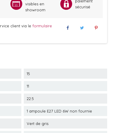
paiement
visibles en
sécurisé
showroom
vice client via le
formulaire
15
11
22.5
1 ampoule E27 LED 6W non fournie
Vert de gris