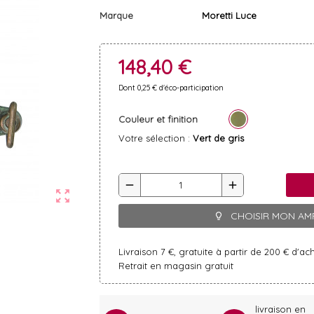
Marque
Moretti Luce
148,40 €
Dont 0,25 € d'éco-participation
Couleur et finition
Votre sélection :
Vert de gris
remove
add
zoom_out_map
CHOISIR MON AM
lightbulb_outline
Livraison 7 €, gratuite à partir de 200 € d'ac
Retrait en magasin gratuit
livraison en