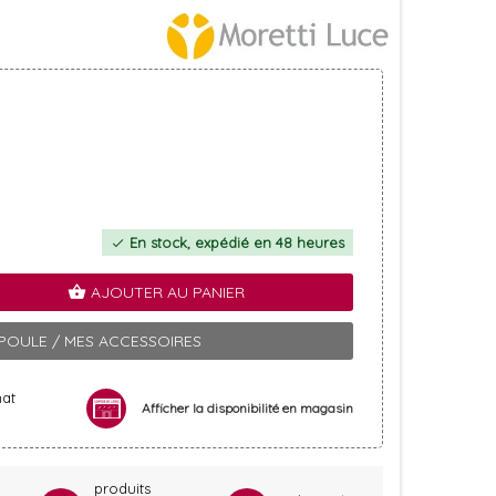
En stock, expédié en 48 heures
check
AJOUTER AU PANIER
shopping_basket
POULE / MES ACCESSOIRES
hat
Afficher la disponibilité en magasin
produits