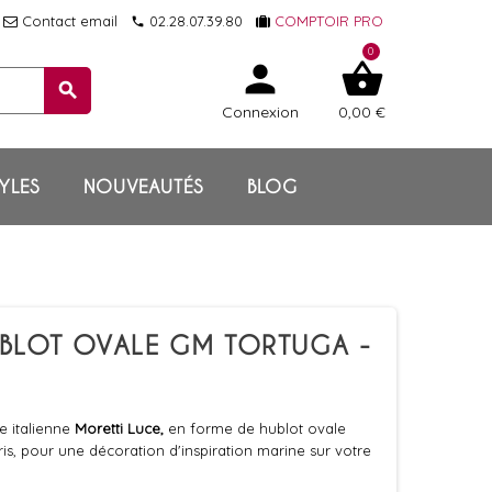
Contact email
02.28.07.39.80
COMPTOIR PRO
local_phone
0
person
shopping_basket
search
Connexion
0,00 €
YLES
NOUVEAUTÉS
BLOG
HUBLOT OVALE GM TORTUGA -
 italienne
Moretti Luce,
en forme de hublot ovale
ris, pour une décoration d'inspiration marine sur votre