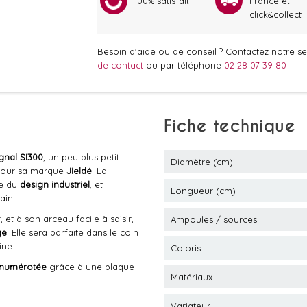
100% satisfait
France et
click&collect
Besoin d'aide ou de conseil ? Contactez notre ser
de contact
ou par téléphone
02 28 07 39 80
Fiche technique
gnal SI300
, un peu plus petit
Diamètre (cm)
pour sa marque
Jieldé
. La
le du
design industriel
, et
Longueur (cm)
ain.
 et à son arceau facile à saisir,
Ampoules / sources
ge
. Elle sera parfaite dans le coin
ine.
Coloris
numérotée
grâce à une plaque
Matériaux
Variateur