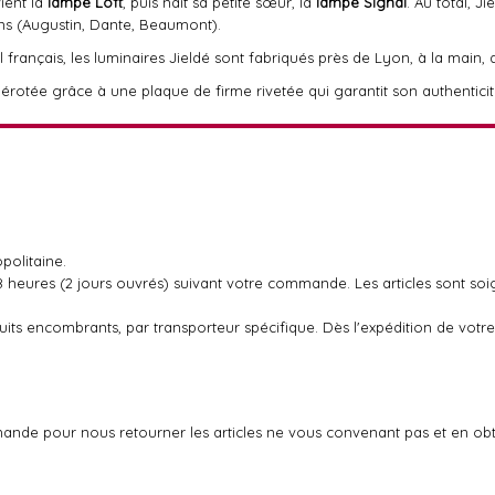
ient la
lampe Loft
, puis naît sa petite sœur, la
lampe Signal
. Au total, J
ions (Augustin, Dante, Beaumont).
el français, les luminaires Jieldé sont fabriqués près de Lyon, à la main, 
otée grâce à une plaque de firme rivetée qui garantit son authenticit
politaine.
48 heures (2 jours ouvrés) suivant votre commande. Les articles sont so
oduits encombrants, par transporteur spécifique. Dès l'expédition de v
ande pour nous retourner les articles ne vous convenant pas et en ob