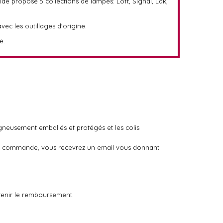
ieldé propose 5 collections de lampes: Loft, Signal, Lak,
avec les outillages d'origine.
é.
igneusement emballés et protégés et les colis
otre commande, vous recevrez un email vous donnant
tenir le remboursement.