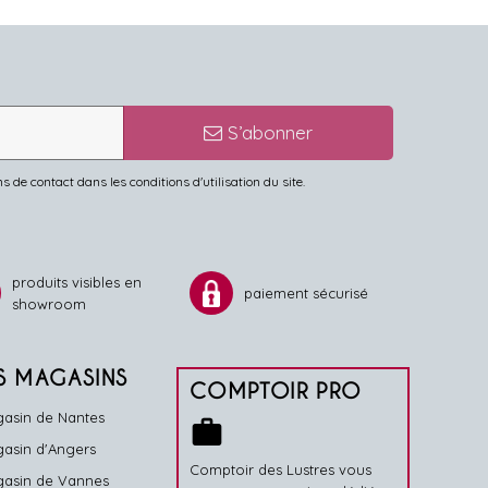
S’abonner
de contact dans les conditions d'utilisation du site.
produits visibles en
paiement sécurisé
showroom
S MAGASINS
COMPTOIR PRO
asin de Nantes
work
asin d'Angers
Comptoir des Lustres vous
asin de Vannes