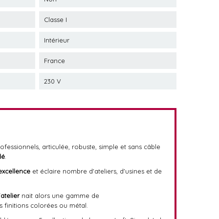
Classe I
Intérieur
France
230 V
fessionnels, articulée, robuste, simple et sans câble
dé
.
excellence
et éclaire nombre d'ateliers, d'usines et de
atelier
nait alors une gamme de
es finitions colorées ou métal.