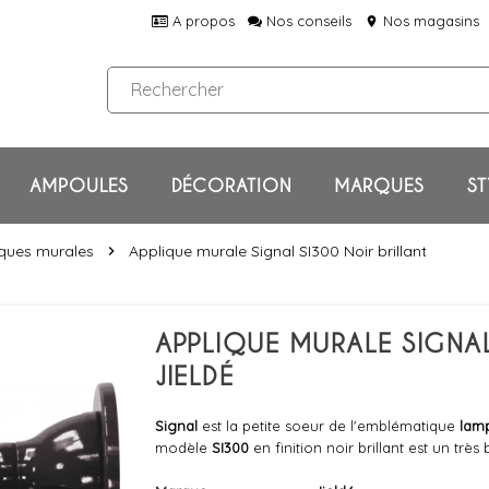
A propos
Nos conseils
Nos magasins
location_on
AMPOULES
DÉCORATION
MARQUES
ST
ques murales
Applique murale Signal SI300 Noir brillant
chevron_right
APPLIQUE MURALE SIGNAL
JIELDÉ
Signal
est la petite soeur de l'emblématique
lam
modèle
SI300
en finition noir brillant est un trè