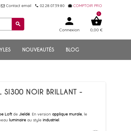
Contact email
02.28.07.39.80
COMPTOIR PRO
local_phone
0
person
shopping_basket
search
Connexion
0,00 €
YLES
NOUVEAUTÉS
BLOG
 SI300 NOIR BRILLANT -
pe
Loft
de
Jieldé
. En version
applique murale
, le
s beau
luminaire
au style
industriel
.