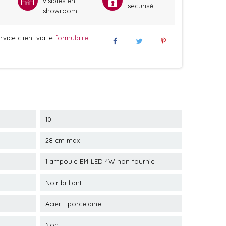
visibles en
sécurisé
showroom
vice client via le
formulaire
10
28 cm max
1 ampoule E14 LED 4W non fournie
Noir brillant
Acier - porcelaine
Non