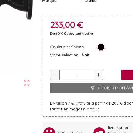
Marque
Jieldé
233,00 €
Dont 0,10 € d'éco-participation
Couleur et finition
Votre sélection :
Noir
remove
add
zoom_out_map
CHOISIR MON AM
lightbulb_outline
Livraison 7 €, gratuite à partir de 200 € d'ac
Retrait en magasin gratuit
livraison en