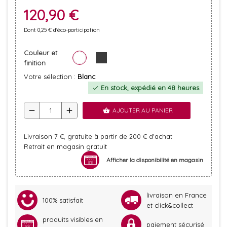
120,90 €
Dont 0,25 € d'éco-participation
Couleur et
finition
Votre sélection :
Blanc
En stock, expédié en 48 heures
check
remove
add
AJOUTER AU PANIER
shopping_basket
Livraison 7 €, gratuite à partir de 200 € d'achat
Retrait en magasin gratuit
Afficher la disponibilité en magasin
livraison en France
100% satisfait
et click&collect
produits visibles en
paiement sécurisé