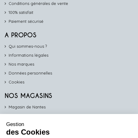
Conditions générales de vente
100% satisfait
Paiement sécurisé
A PROPOS
Qui sommes-nous ?
Informations légales
Nos marques
Données personnelles
Cookies
NOS MAGASINS
Magasin de Nantes
Magasin d'Angers
Gestion
Magasin de Vannes
des Cookies
Magasin d'Orléans