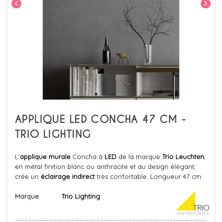
chevron_left
chevron_right
APPLIQUE LED CONCHA 47 CM -
TRIO LIGHTING
L'
applique murale
Concha à
LED
de la marque
Trio Leuchten
,
en métal finition blanc ou anthracite et au design élégant,
crée un
éclairage indirect
très confortable. Longueur 47 cm.
Marque
Trio Lighting