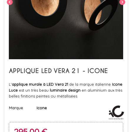
chevron_left
chevron_right
APPLIQUE LED VERA 21 - ICONE
L'
applique murale à LED Vera 21
de la marque italienne
Icone
Luce
est un très beau
luminaire design
en aluminium aux très
belles finitions peintes ou métallisées.
Marque
Icone
295,00 €