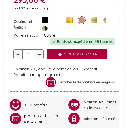
Dont 0,25 € d'éco-participation
Couleur et
finition
Votre sélection :
Cuivre
En stock, expédié en 48 heures
check
remove
add
AJOUTER AU PANIER
shopping_basket
Livraison 7 €, gratuite à partir de 200 € d'achat
Retrait en magasin gratuit
Afficher la disponibilité en magasin
livraison en France
100% satisfait
et click&collect
produits visibles en
paiement sécurisé
showroom