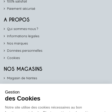
100% satisfait
Paiement sécurisé
A PROPOS
Qui sommes-nous ?
Informations légales
Nos marques
Données personnelles
Cookies
NOS MAGASINS
Magasin de Nantes
Magasin d'Angers
Gestion
Magasin de Vannes
des Cookies
Magasin d'Orléans
Notre site utilise des cookies nécessaires au bon