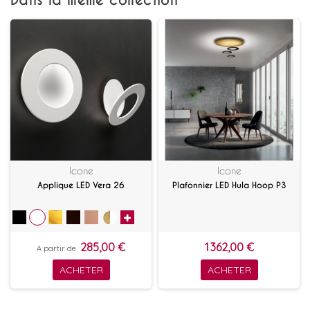
Dans la même collection
Icone
Icone
Applique LED Vera 26
Plafonnier LED Hula Hoop P3
285,00 €
1 362,00 €
A partir de
ACHETER
ACHETER