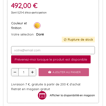
492,00 €
Dont 0,25 € d'éco-participation
Couleur et
finition
Votre sélection :
Doré
Rupture de stock
block
Prévenez-moi lorsque le produit est disponible
remove
add
AJOUTER AU PANIER
shopping_basket
Livraison 7 €, gratuite à partir de 200 € d'achat
Retrait en magasin gratuit
Afficher la disponibilité en magasin