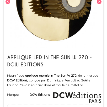
chevron_left
chevron_right
APPLIQUE LED IN THE SUN W 270 -
DCW EDITIONS
Magnifique
applique murale
In The Sun W 270
, de la marque
DCW Editions
, conçue par Dominique Perrault et Gaëlle
Lauriot-Prévost en acier doré et maille de métal or.
Marque
DCW Editions