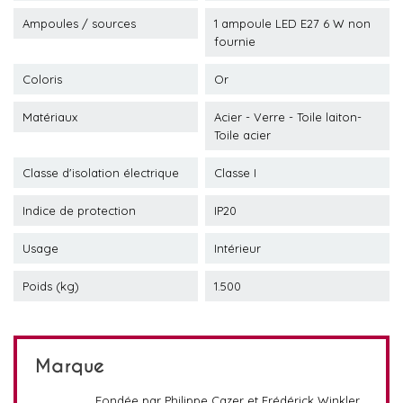
Ampoules / sources
1 ampoule LED E27 6 W non
fournie
Coloris
Or
Matériaux
Acier - Verre - Toile laiton-
Toile acier
Classe d'isolation électrique
Classe I
Indice de protection
IP20
Usage
Intérieur
Poids (kg)
1.500
Marque
Fondée par Philippe Cazer et Frédérick Winkler