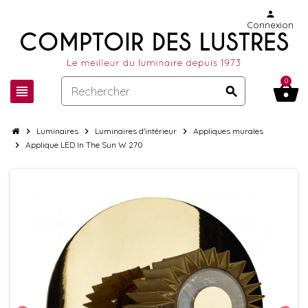
person
Connexion
0
shopping_basket
view_headline
search
chevron_right
Luminaires
chevron_right
Luminaires d'intérieur
chevron_right
Appliques murales
chevron_right
Applique LED In The Sun W 270