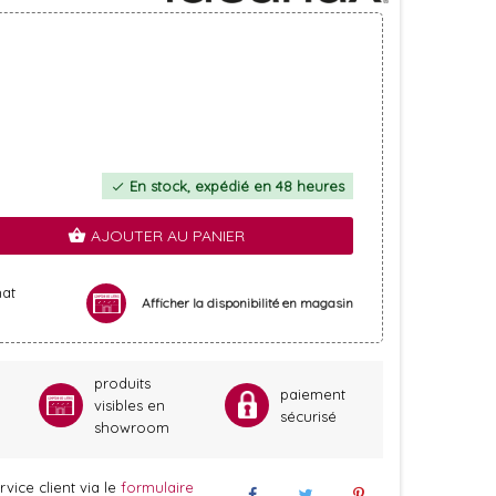
En stock, expédié en 48 heures
check
AJOUTER AU PANIER
shopping_basket
hat
Afficher la disponibilité en magasin
produits
paiement
visibles en
sécurisé
showroom
vice client via le
formulaire