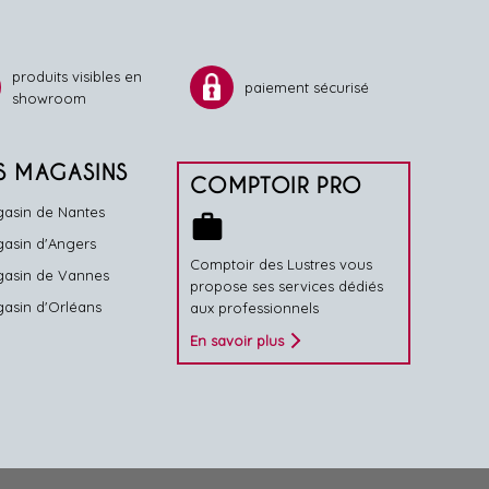
produits visibles en
paiement sécurisé
showroom
S MAGASINS
COMPTOIR PRO
asin de Nantes
work
asin d'Angers
Comptoir des Lustres vous
asin de Vannes
propose ses services dédiés
asin d'Orléans
aux professionnels
En savoir plus
alisez vos préférences pour contrôler la manière dont vos informations sont m