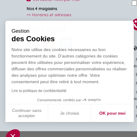
Nos 4 magasins
=> Horaires et adresses
NOUS SUIVRE
Gestion
des Cookies
Facebook
Pinterest
Instagram
N
Notre site utilise des cookies nécessaires au bon
fonctionnement du site. D’autres catégories de cookies
peuvent être utilisées pour personnaliser votre expérience,
l'
diffuser des offres commerciales personnalisées ou réaliser
des analyses pour optimiser notre offre. Votre
consentement peut être retiré à tout moment.
Lire la politique de confidentialité
ve
Consentements certifiés par
Continuer sans
Je choisis
OK pour moi
accepter
Axeptio consent
Plateforme de Gestion du Consentement : Personnalisez vos Options
Notre plateforme vous permet d'adapter et de gérer vos paramètres de conf