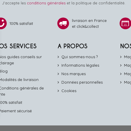
J'accepte les
conditions générales
et la politique de confidentialité.
livraison en France
100% satisfait
et click&collect
OS SERVICES
A PROPOS
NO
Nos guides conseils sur
Qui sommes-nous ?
Mag
éclairage
Informations légales
Mag
Blog
Nos marques
Mag
Modalités de livraison
Données personnelles
Mag
Conditions générales de
Cookies
nte
100% satisfait
Paiement sécurisé
identialité, en garantissant la conformité avec les réglementations. Personn