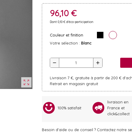
96,10 €
Dont 0,10 € d'éco-participation
Couleur et finition
Votre sélection :
Blanc
remove
add
Livraison 7 €, gratuite à partir de 200 € d'ac
zoom_out_map
Retrait en magasin gratuit
livraison en
100% satisfait
France et
click&collect
Besoin d'aide ou de conseil ? Contactez notre ser