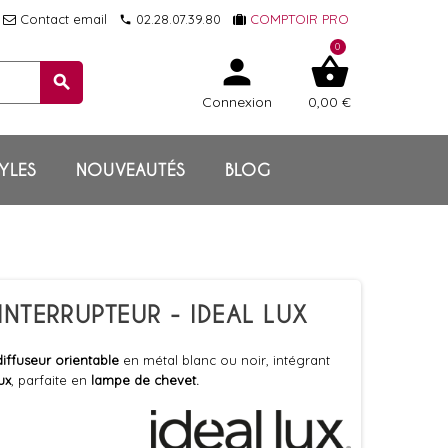
Contact email
02.28.07.39.80
COMPTOIR PRO
local_phone
0
person
shopping_basket
search
Connexion
0,00 €
YLES
NOUVEAUTÉS
BLOG
INTERRUPTEUR - IDEAL LUX
diffuseur orientable
en métal blanc ou noir, intégrant
ux
, parfaite en
lampe de chevet.