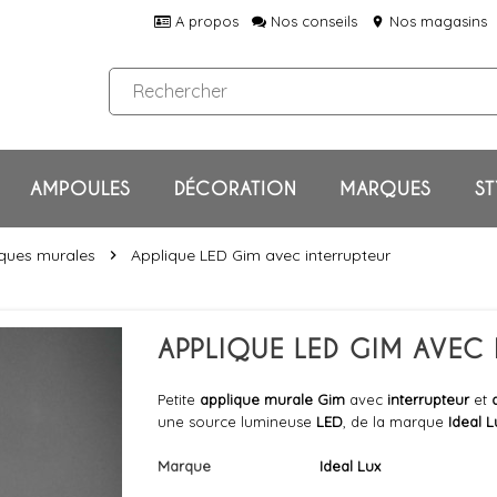
A propos
Nos conseils
Nos magasins
location_on
AMPOULES
DÉCORATION
MARQUES
ST
ques murales
Applique LED Gim avec interrupteur
chevron_right
APPLIQUE LED GIM AVEC 
Petite
applique murale Gim
avec
interrupteur
et
une source lumineuse
LED
, de la marque
Ideal L
Marque
Ideal Lux