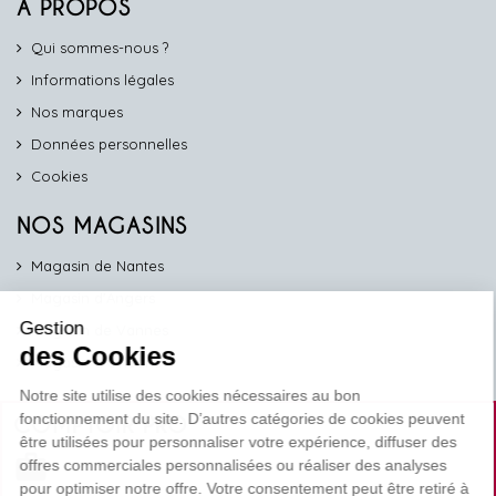
A PROPOS
Qui sommes-nous ?
Informations légales
Nos marques
Données personnelles
Cookies
NOS MAGASINS
Magasin de Nantes
Magasin d'Angers
Gestion
Magasin de Vannes
des Cookies
Magasin d'Orléans
Notre site utilise des cookies nécessaires au bon
fonctionnement du site. D’autres catégories de cookies peuvent
COMPTOIR PRO
être utilisées pour personnaliser votre expérience, diffuser des
work
offres commerciales personnalisées ou réaliser des analyses
pour optimiser notre offre. Votre consentement peut être retiré à