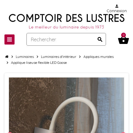
person
Connexion
0
shopping_basket
view_headline
search
chevron_right
Luminaires
chevron_right
Luminaires d'intérieur
chevron_right
Appliques murales
chevron_right
Applique liseuse flexible LED Goose