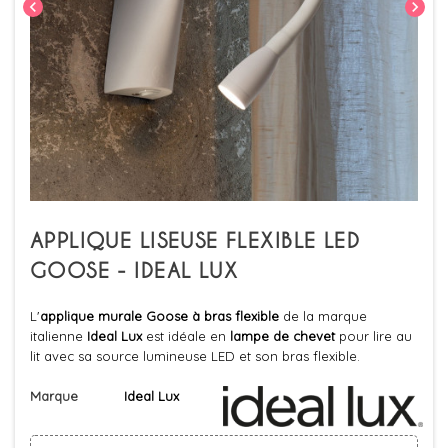
chevron_left
chevron_right
APPLIQUE LISEUSE FLEXIBLE LED
GOOSE - IDEAL LUX
L'
applique murale Goose à bras flexible
de la marque
italienne
Ideal Lux
est idéale en
lampe de chevet
pour lire au
lit avec sa source lumineuse LED et son bras flexible.
Marque
Ideal Lux