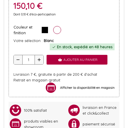
150,10 €
Dont 0,10 € d'éco-participation
Couleur et
finition
Votre sélection :
Blanc
En stock, expédié en 48 heures
check
remove
add
AJOUTER AU PANIER
shopping_basket
Livraison 7 €, gratuite à partir de 200 € d'achat
Retrait en magasin gratuit
Afficher la disponibilité en magasin
livraison en France
100% satisfait
et click&collect
produits visibles en
paiement sécurisé
showroom